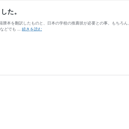
ました。
籍謄本を翻訳したものと、日本の学校の推薦状が必要との事。もちろん
親
などでも …
続きを読む
子
留
学
に
必
要
な
戸
籍
謄
本
を
翻
訳
し
て