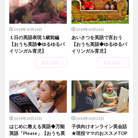
2019年10月26日
2019年10月26日
１日の英語表現 1歳前編
あいさつを英語で言おう
【おうち英語◆ゆるゆるバ
【おうち英語◆ゆるゆるバ
イリンガル育児】
イリンガル育児】
続きを読む
続きを読む
2019年10月25日
2019年10月21日
はじめに教える英語◆万能
子供向けオンライン英会話
英語「Please」【おうち英
★現役ママのおススメTOP