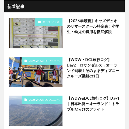
新着記事
【2026年最新】キッズデュオ
キッズデュオ
のサマースクール料金表！小学
生・幼児の費用を徹底解説
【WDW・DCL旅行ログ】
2026WDW/DCL/ユニバ
Day2｜ロサンゼルス→オーラ
ンド到着！そのままディズニー
クルーズ乗船の1日
【WDW&DCL旅行ログ】Day1
2026WDW/DCL/ユニバ
｜日本出発〜オーランド！トラ
ブルだらけのフライト