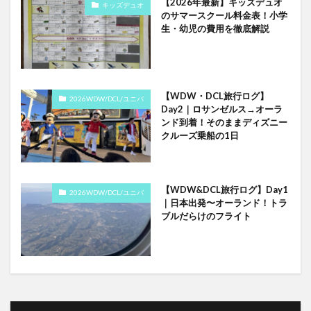
【2026年最新】キッズデュオ
キッズデュオ
のサマースクール料金表！小学
生・幼児の費用を徹底解説
【WDW・DCL旅行ログ】
2026WDW/DCL/ユニバ
Day2｜ロサンゼルス→オーラ
ンド到着！そのままディズニー
クルーズ乗船の1日
【WDW&DCL旅行ログ】Day1
2026WDW/DCL/ユニバ
｜日本出発〜オーランド！トラ
ブルだらけのフライト