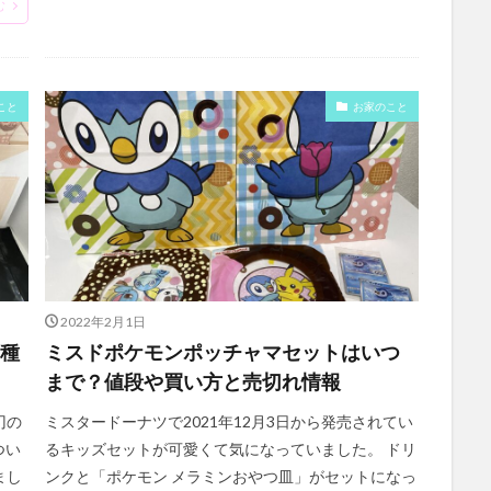
む
こと
お家のこと
2022年2月1日
2種
ミスドポケモンポッチャマセットはいつ
まで？値段や買い方と売切れ情報
刃の
ミスタードーナツで2021年12月3日から発売されてい
つい
るキッズセットが可愛くて気になっていました。 ドリ
まし
ンクと「ポケモン メラミンおやつ皿」がセットになっ