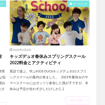
こと
キッズデュオ
2022年2月6日
何
キッズデュオ春休みスプリングスクール
2022料金とアクティビティ
整理
英語で遊ぶ、学ぶKIDS DUO(キッズデュオ)のスプリ
な悩
ングスクールの案内が来ました。 2021年夏休みのサ
流れ
マースクールにはガッツリ参加した我が子ですが、冬
ださ
休みは予定が合わず少しだけしか […]
続きを読む