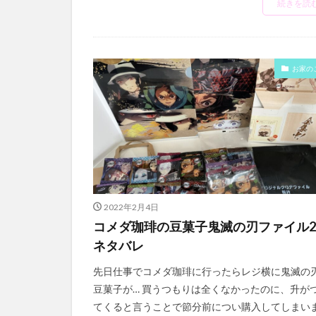
続きを読
お家の
2022年2月4日
コメダ珈琲の豆菓子鬼滅の刃ファイル
ネタバレ
先日仕事でコメダ珈琲に行ったらレジ横に鬼滅の
豆菓子が… 買うつもりは全くなかったのに、升が
てくると言うことで節分前につい購入してしまい