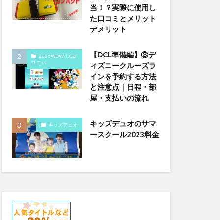
当！？実際に使用し
た口コミとメリット
デメリット
【DCL準備編】③デ
2026WDW/DCL/
ユニバ
ィズニークルーズラ
インを予約する方法
と注意点｜日程・部
屋・支払いの流れ
キッズデュオのサマ
キッズデュオ
ースクール2023料金