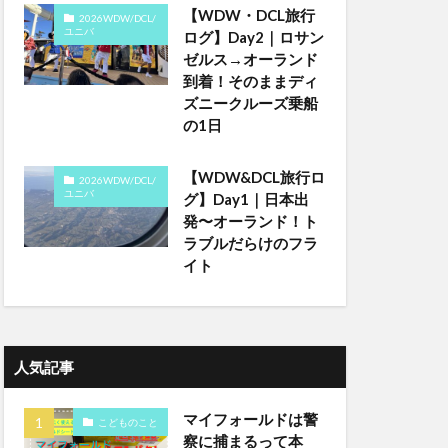
【WDW・DCL旅行
2026WDW/DCL/
ユニバ
ログ】Day2｜ロサン
ゼルス→オーランド
到着！そのままディ
ズニークルーズ乗船
の1日
【WDW&DCL旅行ロ
2026WDW/DCL/
ユニバ
グ】Day1｜日本出
発〜オーランド！ト
ラブルだらけのフラ
イト
人気記事
マイフォールドは警
こどものこと
察に捕まるって本