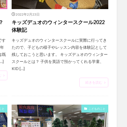
2022年2月23日
？
キッズデュオのウィンタースクール2022
体験記
です
キッズデュオのウィンタースクールに実際に行ってき
1年
たので、子どもの様子やレッスン内容を体験記として
は既
残しておこうと思います。 キッズデュオのウィンター
…]
スクールとは？ 子供を英語で預かってくれる学童、
KID […]
む
続きを読む
こと
こどものこと