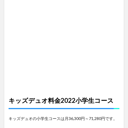
ズデ
ュオ
料金
2022
幼児
コー
ス
3
キッ
ズデ
ュオ
週１
利用
はで
き
る？
4
キッ
キッズデュオ
料金2022小学生コース
ズデ
ュオ
の送
キッズデュオの小学生コースは月36,300円～71,280円です。
迎サ
ービ