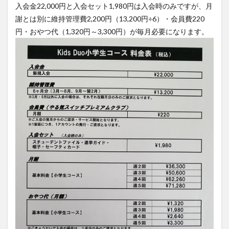
ス
入会金22,000円と入会セット1,980円は入会時のみですが、月
謝とは別に維持管理費2,200円（13,200円÷6）・会員費220
5
キッ
円・おやつ代（1,320円～3,300円）が毎月必要になります。
ズデ
ュオ
プロ
グラ
ム内
容と
ラー
ニン
グシ
ステ
ム
6
キッ
ズデ
ュオ
料金
2022
まと
め