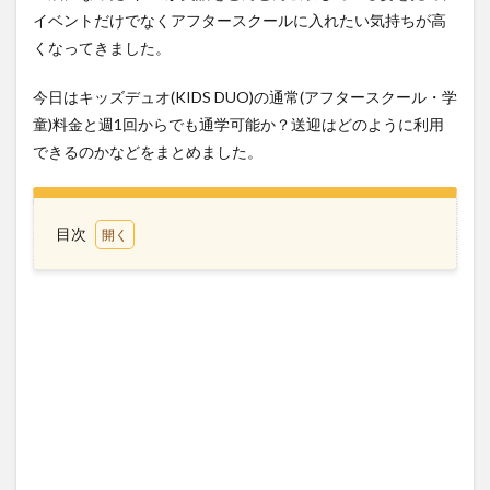
イベントだけでなくアフタースクールに入れたい気持ちが高
くなってきました。
今日はキッズデュオ(KIDS DUO)の通常(アフタースクール・学
童)料金と週1回からでも通学可能か？送迎はどのように利用
できるのかなどをまとめました。
目次
1
キッ
ズデ
ュオ
料金
2022
小学
生コ
ース
2
キッ