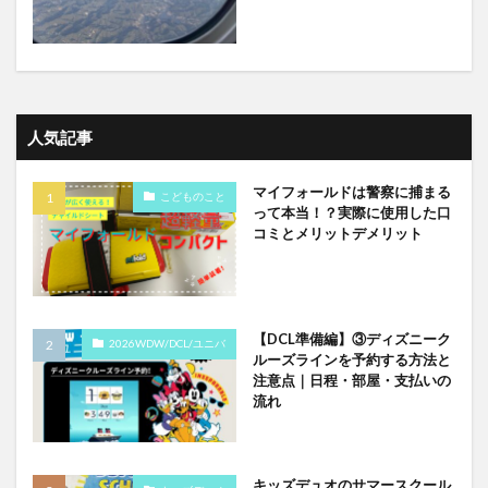
人気記事
マイフォールドは警察に捕まる
こどものこと
って本当！？実際に使用した口
コミとメリットデメリット
【DCL準備編】③ディズニーク
2026WDW/DCL/ユニバ
ルーズラインを予約する方法と
注意点｜日程・部屋・支払いの
流れ
キッズデュオのサマースクール