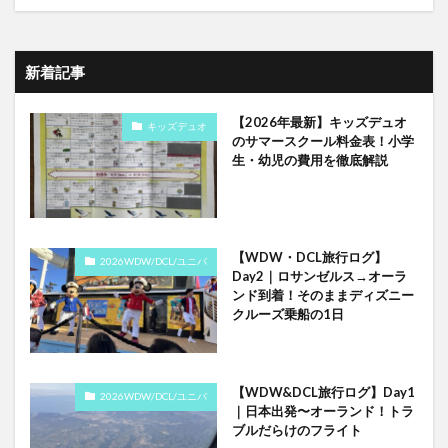
新着記事
【2026年最新】キッズデュオ
キッズデュオ
のサマースクール料金表！小学
生・幼児の費用を徹底解説
【WDW・DCL旅行ログ】
2026WDW/DCL/ユニバ
Day2｜ロサンゼルス→オーラ
ンド到着！そのままディズニー
クルーズ乗船の1日
【WDW&DCL旅行ログ】Day1
2026WDW/DCL/ユニバ
｜日本出発〜オーランド！トラ
ブルだらけのフライト