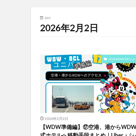
DAY
2026年2月2日
2026WDW/DCL/
2026年2月2日
【WDW準備編】⑰空港、港からWD
式ホテルへ移動手段まとめ｜Uber・シ