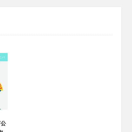
ユニバ
W公
ャ