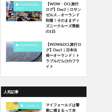
【WDW・DCL旅行
2026WDW/DCL/
ユニバ
ログ】Day2｜ロサン
ゼルス→オーランド
到着！そのままディ
ズニークルーズ乗船
の1日
【WDW&DCL旅行ロ
2026WDW/DCL/
ユニバ
グ】Day1｜日本出
発〜オーランド！ト
ラブルだらけのフラ
イト
人気記事
マイフォールドは警
こどものこと
察に捕まるって本