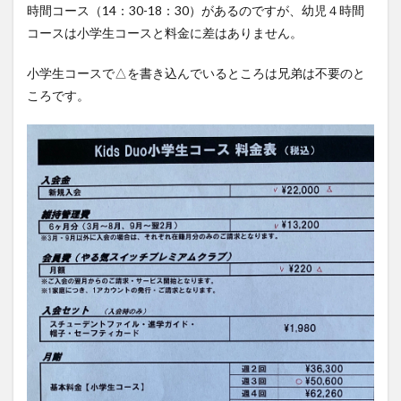
時間コース（14：30-18：30）があるのですが、幼児４時間
兄弟
料
コースは小学生コースと料金に差はありません。
金：
入会
小学生コースで△を書き込んでいるところは兄弟は不要のと
金な
ころです。
ど
5
キッ
ズデ
ュオ
定員
6
キッ
ズデ
ュオ
入会
二人
の料
金