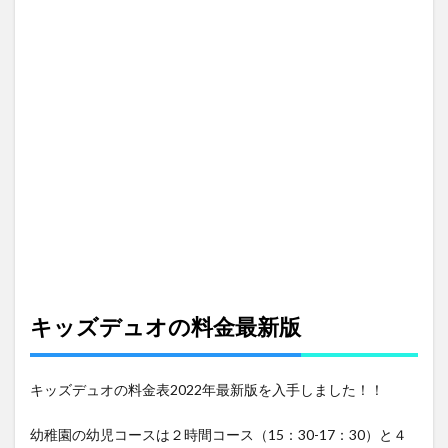
ース
のタ
イム
スケ
ジュ
ール
3
キッ
ズデ
ュオ
幼稚
園コ
ース
のタ
イム
スケ
キッズデュオの料金最新版
ジュ
ール
4
キッズデュオの料金表2022年最新版を入手しました！！
キッ
ズデ
ュオ
幼稚園の幼児コースは２時間コース（15：30-17：30）と４
割引