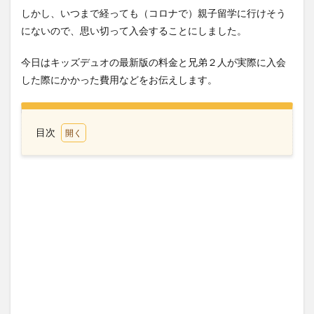
しかし、いつまで経っても（コロナで）親子留学に行けそう
にないので、思い切って入会することにしました。
今日はキッズデュオの最新版の料金と兄弟２人が実際に入会
した際にかかった費用などをお伝えします。
目次
1
キッ
ズデ
ュオ
の料
金最
新版
2
キッ
ズデ
ュオ
小学
生コ