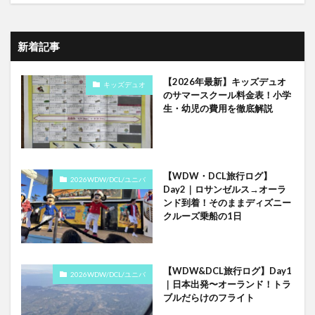
新着記事
【2026年最新】キッズデュオ
キッズデュオ
のサマースクール料金表！小学
生・幼児の費用を徹底解説
【WDW・DCL旅行ログ】
2026WDW/DCL/ユニバ
Day2｜ロサンゼルス→オーラ
ンド到着！そのままディズニー
クルーズ乗船の1日
【WDW&DCL旅行ログ】Day1
2026WDW/DCL/ユニバ
｜日本出発〜オーランド！トラ
ブルだらけのフライト