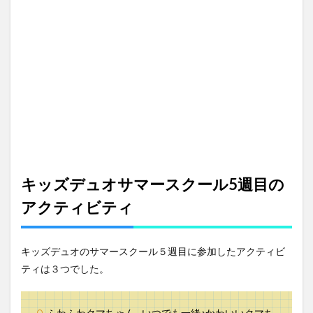
ュオ
サマ
ース
クー
ル5
週目
の成
果物
3
キッ
ズデ
ュオ
の効
キッズデュオ
サマースクール5週目の
果
アクティビティ
キッズデュオのサマースクール５週目に参加したアクティビ
ティは３つでした。
ふわふわクマちゃん…いつでも一緒♪かわいいクマち