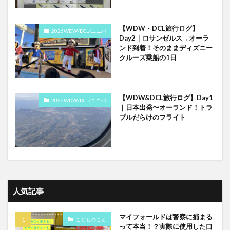
【WDW・DCL旅行ログ】
2026WDW/DCL/ユニバ
Day2｜ロサンゼルス→オーラ
ンド到着！そのままディズニー
クルーズ乗船の1日
【WDW&DCL旅行ログ】Day1
2026WDW/DCL/ユニバ
｜日本出発〜オーランド！トラ
ブルだらけのフライト
人気記事
マイフォールドは警察に捕まる
こどものこと
って本当！？実際に使用した口