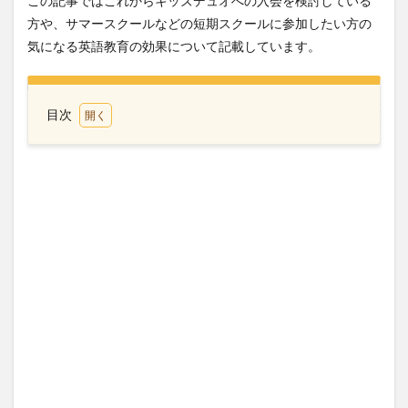
この記事ではこれからキッズデュオへの入会を検討している
方や、サマースクールなどの短期スクールに参加したい方の
気になる英語教育の効果について記載しています。
目次
1
キッ
ズデ
ュオ
サマ
ース
クー
ル5
週目
のア
クテ
ィビ
ティ
2
キッ
ズデ