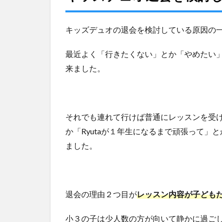
キ
ッ
キッズデュオの退会を検討している原因の
ズ
デ
ュ
最近よく「行きたくない」とか「やめたい
オ
来ました。
の
カ
リ
キ
ュ
それでも連れて行けば普通にレッスンを受
ラ
か「Ryutaが１年生になるまで頑張って
ム
ました。
2.1
KidsDuo
小学生
コース
退会の理由２つ目が
レッスン内容が子ども
９月の
カリキ
ュラム
小３の子は少人数の方が向いて静かに過ご