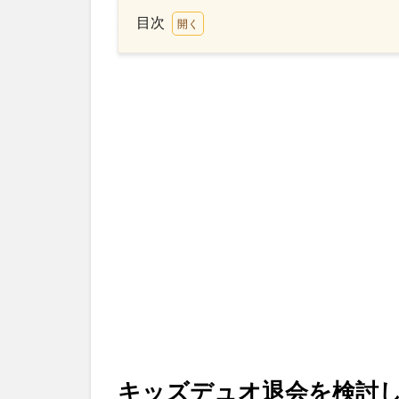
目次
1
キ
ッ
ズ
デ
ュ
オ
退
会
を
検
討
し
て
い
る
理
由
キッズデュオ退会を検討
2