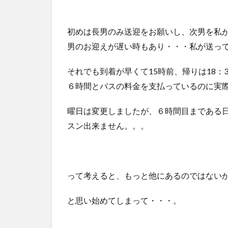
ベ
ル
に
初めは長男のみ送迎をお願いし、次男を私
つ
男のお迎えが遅い時もあり・・・私が送っ
い
て
それでも到着が早くて15時前、帰りは18：
６時間とバスの料金を支払っているのに実際
曜日は変更しましたが、６時間目まである日
スン出来ません。。。
って考えると、もっと他にあるのではない
と思い始めてしまって・・・。