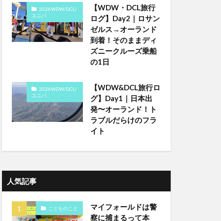
【WDW・DCL旅行
2026WDW/DCL/
ユニバ
ログ】Day2｜ロサン
ゼルス→オーランド
到着！そのままディ
ズニークルーズ乗船
の1日
【WDW&DCL旅行ロ
2026WDW/DCL/
ユニバ
グ】Day1｜日本出
発〜オーランド！ト
ラブルだらけのフラ
イト
人気記事
マイフォールドは警
こどものこと
察に捕まるって本