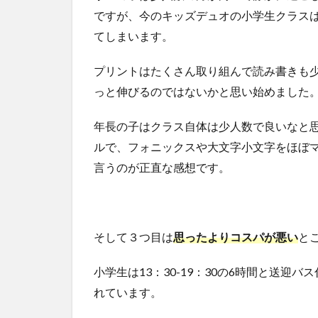
ですが、今のキッズデュオの小学生クラス
2.2
キン
てしまいます。
ディ
ーク
プリントはたくさん取り組んで読み書きも
ラス
っと伸びるのではないかと思い始めました
９月
のカ
リキ
年長の子はクラス自体は少人数で良いなと
ュラ
ルで、フォニックスや大文字小文字をほぼ
ム
言うのが正直な感想です。
3
キ
ン
ダ
そして３つ目は
思ったよりコスパが悪い
と
ー
ク
ラ
小学生は13：30-19：30の6時間と送迎バ
ス
れています。
の
レ