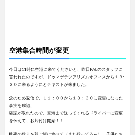
惜し
んで
ギリ
ギリ
まで
遊び
倒す
4
空港集合時間が変更
車で
空港
へ
今日は11時に空港に来てくださいと、昨日PALのスタッフに
5
言われたのですが、ドゥマゲテツアリズムオフィスから１３:
5月
３０に来るようにとテキストが来ました。
9日
の出
費
念のため返信で、１１：００から１３：３０に変更になった
事実を確認。
確認が取れたので、空港まで送ってくれるドライバーに変更
を伝えて、お片付け開始！！
昨夜の残りを朝ご飯に食べて（まだ残ってる～）、子供たち