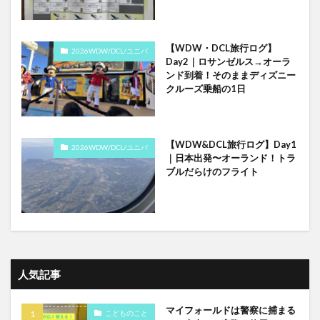
【WDW・DCL旅行ログ】
2026WDW/DCL/ユニバ
Day2｜ロサンゼルス→オーラ
ンド到着！そのままディズニー
クルーズ乗船の1日
【WDW&DCL旅行ログ】Day1
2026WDW/DCL/ユニバ
｜日本出発〜オーランド！トラ
ブルだらけのフライト
人気記事
マイフォールドは警察に捕まる
こどものこと