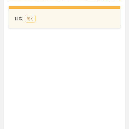
目次
1
英語を
理解し
て
る！？
2
家政
婦さ
んの
旦那
さん
がラ
ンチ
をお
届け
3
シテ
ィモ
ール