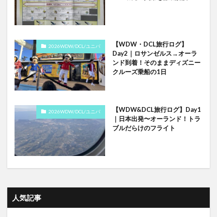
【WDW・DCL旅行ログ】
2026WDW/DCL/ユニバ
Day2｜ロサンゼルス→オーラ
ンド到着！そのままディズニー
クルーズ乗船の1日
【WDW&DCL旅行ログ】Day1
2026WDW/DCL/ユニバ
｜日本出発〜オーランド！トラ
ブルだらけのフライト
人気記事