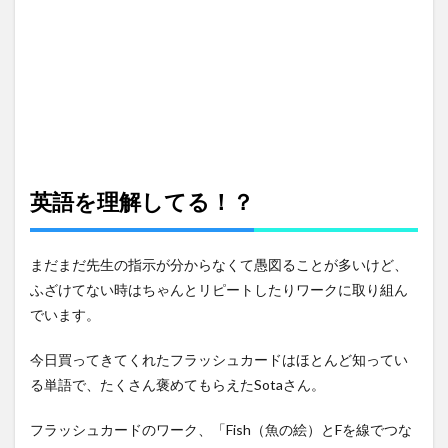
にお
出か
け
4
夜の
トイ
レタ
イム
で兄
弟愛
英語を理解してる！？
を垣
間見
る
まだまだ先生の指示が分からなくて愚図ることが多いけど、
5
ふざけてない時はちゃんとリピートしたりワークに取り組ん
3月
でいます。
4日
の出
費
今日買ってきてくれたフラッシュカードはほとんど知ってい
る単語で、たくさん褒めてもらえたSotaさん。
フラッシュカードのワーク、「Fish（魚の絵）とFを線でつな