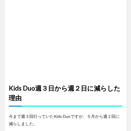
ュオ
４月
のカ
リキ
ュラ
ム
3
キッ
ズデ
ュオ
に８
か月
通っ
て
Kids Duo週３日から週２日に減らした
理由
今まで週３回行っていたKids Duoですが、５月から週２回に
減らしました。