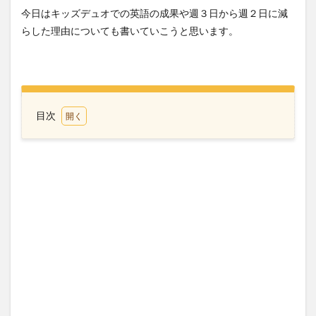
今日はキッズデュオでの英語の成果や週３日から週２日に減
らした理由についても書いていこうと思います。
目次
1
Kids
Duo
週３
日か
ら週
２日
に減
らし
た理
由
2
キッ
ズデ