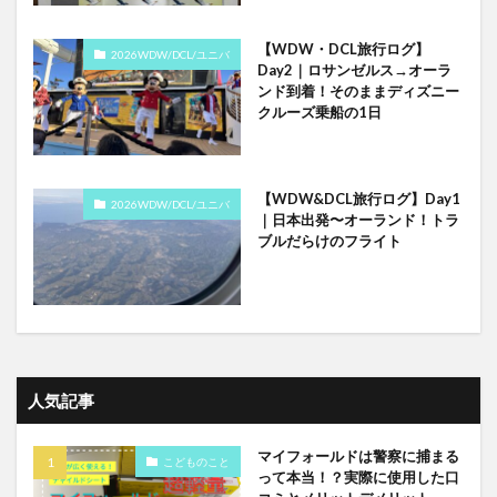
【WDW・DCL旅行ログ】
2026WDW/DCL/ユニバ
Day2｜ロサンゼルス→オーラ
ンド到着！そのままディズニー
クルーズ乗船の1日
【WDW&DCL旅行ログ】Day1
2026WDW/DCL/ユニバ
｜日本出発〜オーランド！トラ
ブルだらけのフライト
人気記事
マイフォールドは警察に捕まる
こどものこと
って本当！？実際に使用した口