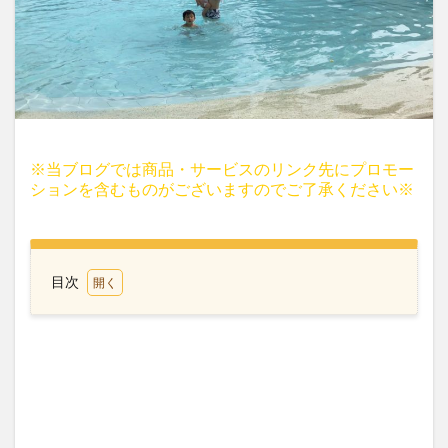
※当ブログでは商品・サービスのリンク先にプロモー
ションを含むものがございますのでご了承ください※
目次
1
デイ
シー
と英
語遊
び
2