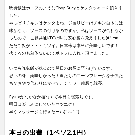
晩御飯はポトフのようなChop Sueyとケンタッキーを頂きま
した。
やっぱりチキンはケンタよね。ジョリビーはチキン自体には
味がなく、ソースの付けるのですが、私はソースが合わなか
ったので、世界共通KFCの味に安心感を覚えました(#^.^#)
ただご飯が・・・キツイ。日本米は本当に美味しいです！！
捨てるのも勿体ないのでポトフに入れて頂きました。
いつも晩御飯が残るので翌日のお昼に平らげています。
思いの外、美味しかった大当たりのコーンフレークを子供た
ちがおやつ代わりに食べて、シャワー歯磨き就寝。
Ryutaがなかなか寝なくて本日も寝落ちです。
明日は楽しみにしていたマツエク♪
早くマッサージも行きたーい(*´ω｀*)
本日の出費（1ペソ2.1円）