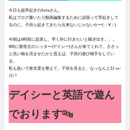
のプ
ール
今日も超早起きのSotaさん。
♪
私はブログ書いたり動画編集するために頑張って早起きして
4
るのに、子供ら起きてきたら出来ないじゃないかー( ；∀；)
Sota
とア
ヤラ
今朝は6時前に起床し、早く外に行きたいと騒ぎ出す。。。
モー
8時に救世主のシッター(デイシー)さんが来てくれて、ささっ
ルで
迷子
と洗い物を済ませたかと思えば、子供の遊び相手をしてい
に⁉
る。
5
私も急いで身支度を整えて、子供を見ると、なっなんとΣ(･ω･
本日
ﾉ)ﾉ！
の出
費
（1
デイシーと英語で遊ん
ペソ
2.1
円）
でおります
🔤