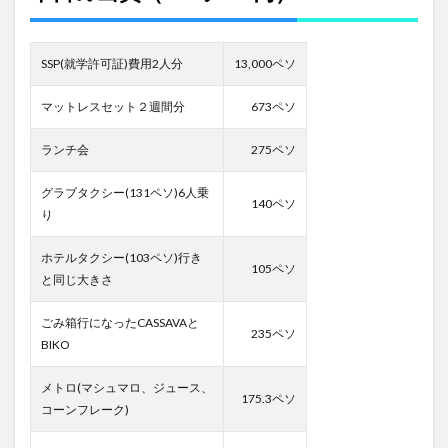
SSP(就学許可証)費用2人分
13,000ペソ
マットレスセット２週間分
673ペソ
ランチ会
275ペソ
グラブタクシー(131ペソ)6人乗
140ペソ
り
ホテルタクシー(103ペソ)行き
105ペソ
と同じ大きさ
ごみ箱行になったCASSAVAと
235ペソ
BIKO
メトロ(マシュマロ、ジュース、
175.3ペソ
コーンフレーク)