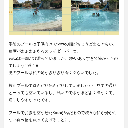
手前のプールは子供向けでSotaの顔がちょうど出るぐらい。
角度がまぁまぁあるスライダーが一つ。
Sotaは一回だけ滑っていました。(勢いありすぎて怖かったの
でしょう( ´艸｀))
奥のプールは私の足がぎりぎり着くぐらいでした。
数組プールで遊んだり休んだりしていましたが、見ての通り
とーっても空いているし、浅いので水がほどよく温かくて、
過ごしやすかったです。
プールでお腹を空かせたSotaがねだるので渋々なにか分から
ない食べ物を買ってあげることに。