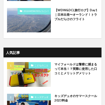
【WDW&DCL旅行ログ】Day1
2026WDW/DCL/ユニバ
｜日本出発〜オーランド！トラ
ブルだらけのフライト
人気記事
マイフォールドは警察に捕まる
こどものこと
って本当！？実際に使用した口
コミとメリットデメリット
キッズデュオのサマースクール
キッズデュオ
2023料金