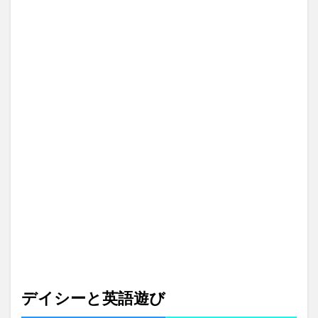
ママ
留
学
ひと
ちん
初レ
ッス
ン(
..)φ
メモ
メモ
2.1
交流
ラン
チ会
(*’▽’)
3
ウォ
ータ
ーフ
ロン
トホ
デイシーと英語遊び
テル