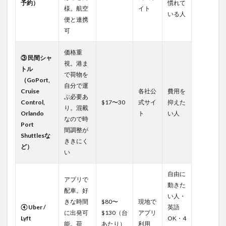
予約）
慣れて
様。航空
イト
3.4
いる人
便と連携
📝 私
可
が問
い合
わせ
価格重
③ 民間シャ
たこ
視。港ま
と・
トル
で荷物を
チェ
（GoPort,
自分で運
ック
Cruise
各社公
費用を
ポイ
ぶ必要あ
Control,
$17〜30
式サイ
抑えた
ント
り。混載
Orlando
ト
い人
なので時
4
Port
間調整が
🔚
Shuttlesな
最終
ききにく
ど）
的に
い
私が
公式
自由に
シャ
アプリで
動きた
トル
配車。好
を選
い人・
きな時間
$80〜
現地で
んだ
④ Uber /
英語
理由
に出発可
$130（台
アプリ
Lyft
OK・4
能。荷
あたり）
利用