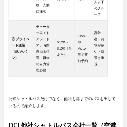
5
人以下
物・人数
💬
のグル
に注意
利用
ープ
者の
体験
チャータ
談
ー車でド
高齢
Klook
5.1
⑤ プライベ
アツード
者・荷
$120〜
や
✅ DCL
ート送迎
ア。時間
物が多
公式
$150（台
Viator
（SUV/バ
自由＆快
い・快
シャ
あたり）
等で事
ン）
トル
適。荷物
適さ重
前予約
利用
の自力管
視
者
理必要
（日
本含
む）
5.2
✅ 他
公式シャトルバスだけでなく、他社も港までのバスを出して
社シ
いるので紹介します。
ャト
ル・
配車
DCL他社シャトルバス会社一覧（空港
サー