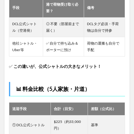
港で荷物受け取り必
手段
備考
要？
DCL公式シャト
◎ 不要（部屋前まで
DCLタグ必須・手荷
ル（空港発）
届く）
物は自分で持参
他社シャトル・
✅ 自分で持ち込み＆
荷物の運搬も自分で
Uber等
ポーターに預け
手配
✅
この違いが、公式シャトルの大きなメリット！
📊 料金比較（5人家族・片道）
送迎手段
合計（目安）
差額（公式比）
$225（約33,000
① DCL公式シャトル
基準
円）