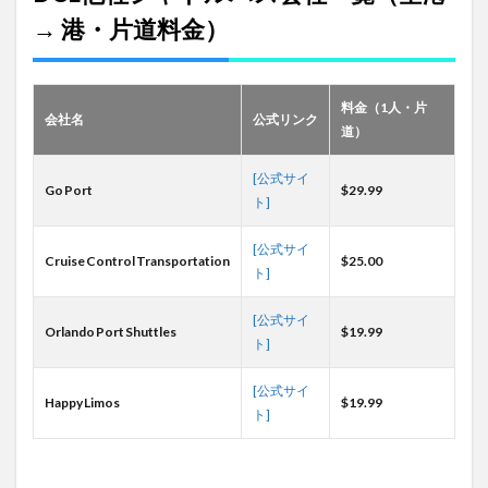
ビス
→ 港・片道料金）
利用
者
6
🧭
料金（1人・片
会社名
公式リンク
どれ
道）
が向
いて
[公式サイ
る？
Go Port
$29.99
タイ
ト]
プ別
早見
[公式サイ
表
Cruise Control Transportation
$25.00
ト]
6.1
送迎
[公式サイ
Orlando Port Shuttles
$19.99
手段
ト]
は旅
の快
[公式サイ
適さ
Happy Limos
$19.99
を左
ト]
右す
る！
6.2