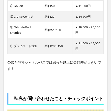
② GoPort
約$150
▲11,000円
③ Cruise Control
約$125
▲14,500円
④ Orlando Port
▲18,000〜20,500
約$85〜100
Shuttles
円
▲11,000〜15,000
⑤ プライベート送迎
約$120〜150
円
公式と他社シャトルバスでは思った以上に金額差が大きいで
す！！
📝 私が問い合わせたこと・チェックポイント