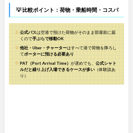
💡 比較ポイント：荷物・乗船時間・コスパ
公式バス
は空港で預けた荷物がそのまま部屋前に届
くので
手ぶらで移動OK
他社・Uber・チャーター
はすべて港で荷物を降ろし
て
ポーターに預ける必要あり
PAT（Port Arrival Time）
が遅めでも、
公式シャト
ルだと繰り上げ入場できるケースが多い
（体験談あ
り）