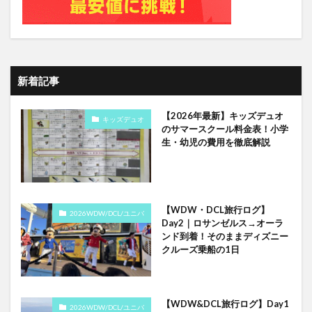
新着記事
【2026年最新】キッズデュオ
キッズデュオ
のサマースクール料金表！小学
生・幼児の費用を徹底解説
【WDW・DCL旅行ログ】
2026WDW/DCL/ユニバ
Day2｜ロサンゼルス→オーラ
ンド到着！そのままディズニー
クルーズ乗船の1日
【WDW&DCL旅行ログ】Day1
2026WDW/DCL/ユニバ