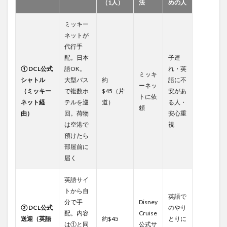
（1人）
法
めの人
イン
ト：
ミッキー
荷
物・
ネットが
乗船
代行手
時
配。日本
子連
間・
① DCL公式
語OK。
れ・英
コス
ミッキ
シャトル
パ
大型バス
約
語に不
ーネッ
（ミッキー
で複数ホ
$45（片
安があ
3.2
トに依
ネット経
テルを巡
道）
る人・
🎒 荷
頼
由）
回。荷物
安心重
物の
取り
は空港で
視
扱い
預けたら
比較
部屋前に
届く
3.3
📊 料
金比
英語サイ
較（5
トから自
人家
英語で
分で手
Disney
族・
② DCL公式
のやり
配。内容
Cruise
片
送迎（英語
約$45
とりに
道）
は①と同
公式サ