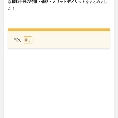
な移動手段の特徴・価格・メリットデメリット
をまとめまし
た！
目次
1
ポー
トカ
ナベ
ラル
まで
の主
な移
動手
段
2
DCL
他社
シャ
トル