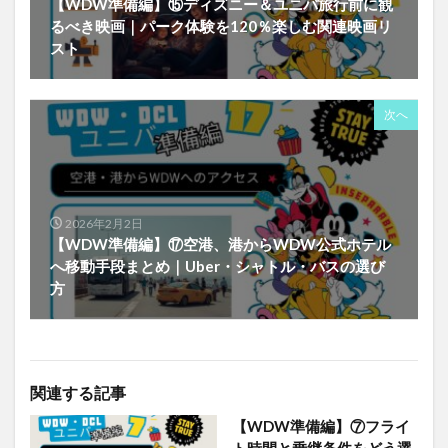
【WDW準備編】⑮ディズニー＆ユニバ旅行前に観
るべき映画｜パーク体験を120％楽しむ関連映画リ
スト
次へ
2026年2月2日
【WDW準備編】⑰空港、港からWDW公式ホテル
へ移動手段まとめ｜Uber・シャトル・バスの選び
方
関連する記事
【WDW準備編】⑦フライ
ト時間と乗継条件をどう選