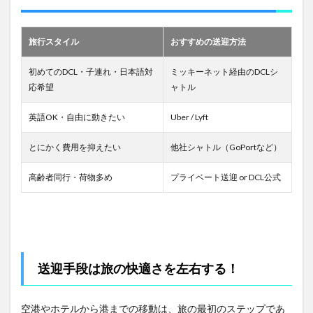
旅行スタイル
おすすめの送迎方法
初めてのDCL・子連れ・日本語対
ミッキーネット経由のDCLシ
応希望
ャトル
英語OK・自由に動きたい
Uber / Lyft
とにかく費用を抑えたい
他社シャトル（GoPortなど）
高齢者同行・荷物多め
プライベート送迎 or DCL公式
送迎手段は旅の快適さを左右する！
空港やホテルから港までの移動は、旅の最初のステップであ