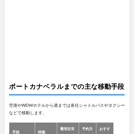
バス
会社
一覧
（空
港
→
港・
片道
料
金）
3
🚨
送迎
選び
ポートカナベラルまでの主な移動手段
のポ
イン
トチ
ェッ
空港やWDWホテルから港までは各社シャトルバスやタクシー
クリ
スト
などで移動します。
3.1
💡 比
費用目安
予約方
おすす
手段
特徴
較ポ