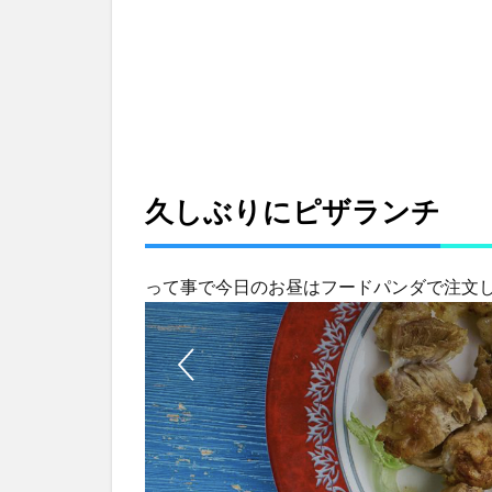
チ
2
Ryuta
が新た
な英語
を話し
て
る！？
久しぶりにピザランチ
3
4月
って事で今日のお昼はフードパンダで注文
7日
の
出
費