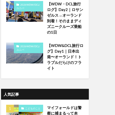
【WDW・DCL旅行
2026WDW/DCL/
ユニバ
ログ】Day2｜ロサン
ゼルス→オーランド
到着！そのままディ
ズニークルーズ乗船
の1日
【WDW&DCL旅行ロ
2026WDW/DCL/
ユニバ
グ】Day1｜日本出
発〜オーランド！ト
ラブルだらけのフラ
イト
人気記事
マイフォールドは警
こどものこと
察に捕まるって本