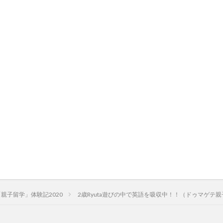
親子留学」体験記2020
2歳Ryuta遊びの中で英語を吸収中！！（ドゥマゲテ