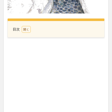
目次
1
バン
ブー
ロの
レス
トラ
ンメ
ニュ
ー
2
子供
たち
の成
長が
著し
い