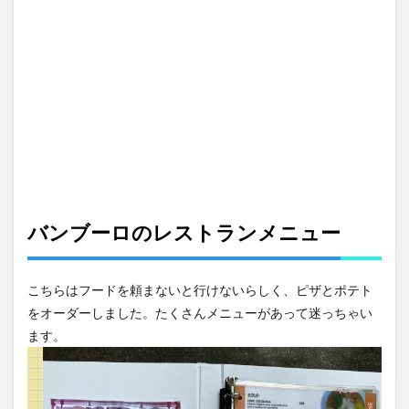
3
バン
ブー
ロの
スラ
イダ
ー
4
小さ
い子
にお
スス
メの
バンブーロのレストランメニュー
理由
5
こちらはフードを頼まないと行けないらしく、ピザとポテト
バン
ブー
をオーダーしました。たくさんメニューがあって迷っちゃい
ロ帰
ます。
り道
は要
注意