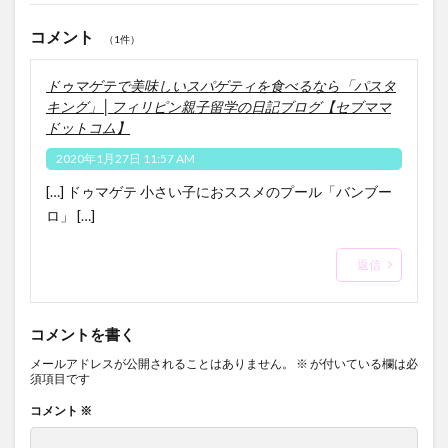
コメント
（1件）
ドゥマゲテで美味しいスパゲティを食べるなら「パスタ
キング」│フィリピン親子留学の日記ブログ【セブママ
ドットコム】
2020年1月27日 11:57 AM
[…] ドゥマゲテ 小さい子におススメのプール「バンブー
ロ」 […]
返信
コメントを書く
メールアドレスが公開されることはありません。
※
が付いている欄は必
須項目です
コメント
※