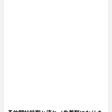
着順
にな
りま
す）
2
私の
予約
プロ
セス
— 英
語公
式で
希望
部屋
をチ
ェッ
ク
→
ミッ
キー
ネッ
トに
リク
エス