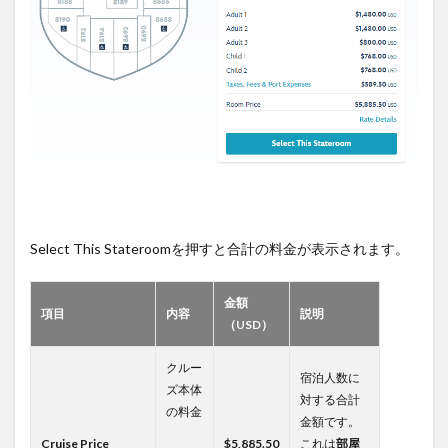
Select This Stateroomを押すと合計の料金が表示されます。
金額
項目
内容
説明
（USD）
クルー
宿泊人数に
ズ本体
対する合計
の料金
金額です。
Cruise Price
$5,885.50
これは
部屋