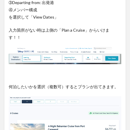
約の
➂Departing from: 出発港
スケ
④メンバー構成
ジュ
を選択して「View Dates」
ール
10
入力箇所がない時は上側の「Plan a Cruise」からいけま
予約
す！！
時に
チェ
ック
して
おき
たい
項目
11
まと
何泊したいかを選択（複数可）するとプランが出てきます。
め