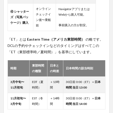
オンライン
Navigatorアプリまたは
④ シャッター
チェックイ
Webから購入可能。
ズ（写真パッ
ン後〜乗船
ケージ）購入
事前購入の方が割安。
前
「ET」とは
Eastern Time（アメリカ東部時間）
の略です。
DCLの予約やチェックインなどのタイミングはすべてこの
「ET（東部標準時／夏時間）」を基準にしています。
東部時間
日本と
時期
日本時間の該当時刻
の種類
の時差
3月中旬〜
EDT（夏
＋13時
30日前 0:00（ET）＝
日本
11月初旬
時間）
間
時間 当日 13:00
11月初旬〜
EST（冬
＋14時
30日前 0:00（ET）＝
日本
3月中旬
時間）
間
時間 当日 14:00