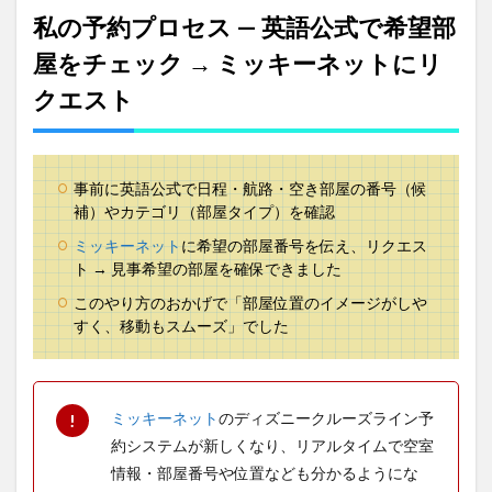
5
私の予約プロセス — 英語公式で希望部
支払
いと
屋をチェック → ミッキーネットにリ
キャ
クエスト
ンセ
ルに
関す
る注
意
事前に英語公式で日程・航路・空き部屋の番号（候
5.1
補）やカテゴリ（部屋タイプ）を確認
DCLキ
ミッキーネット
に希望の部屋番号を伝え、リクエス
ャン
ト → 見事希望の部屋を確保できました
セル
料
このやり方のおかげで「部屋位置のイメージがしや
6
すく、移動もスムーズ」でした
ダイ
ニン
グ時
間の
ミッキーネット
のディズニークルーズライン予
リク
約システムが新しくなり、リアルタイムで空室
エス
ト
情報・部屋番号や位置なども分かるようにな