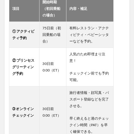
開始時期
項目
（初回乗船
内容・補足
の場合）
75日前（初
有料レストラン・アクテ
① アクティビ
回乗船の場
ィビティ・ベビーシッタ
ティ予約
合）
ーなどを予約。
人気のため即埋まり注
② プリンセス
意！
30日前
グリーティン
0:00（ET）
チェックイン前でも予約
グ予約
可能。
旅行者情報・顔写真・パ
スポート登録などを完了
させる。
➂ オンライン
30日前
チェックイン
0:00（ET）
早く終えると港のチェッ
クイン時間（PAT）を早
く確保できる。