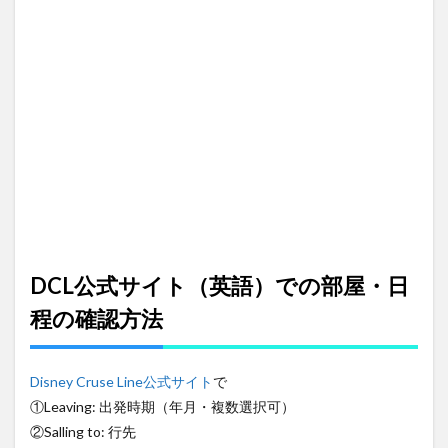
メン
バー
の確
認
8
予約
番号
をア
プリ
に連
携
9
📆
オン
DCL公式サイト（英語）での部屋・日
ライ
ンチ
程の確認方法
ェッ
クイ
ン・
アク
Disney Cruse Line公式サイト
で
ティ
①Leaving: 出発時期（年月・複数選択可）
ビテ
②Salling to: 行先
ィ予