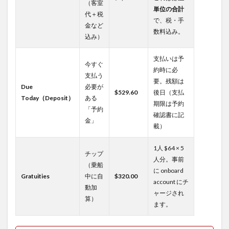
（客室
単位の合計
代＋税
で、税・手
金など
数料込み。
込み）
支払いは予
今すぐ
約時に必
支払う
要。残額は
Due
必要が
$529.60
後日（支払
Today（Deposit）
ある
期限は予約
「予約
確認書に記
金」
載）
1人 $64 × 5
チップ
人分。事前
（乗船
に onboard
Gratuities
中に自
$320.00
account にチ
動加
ャージされ
算）
ます。