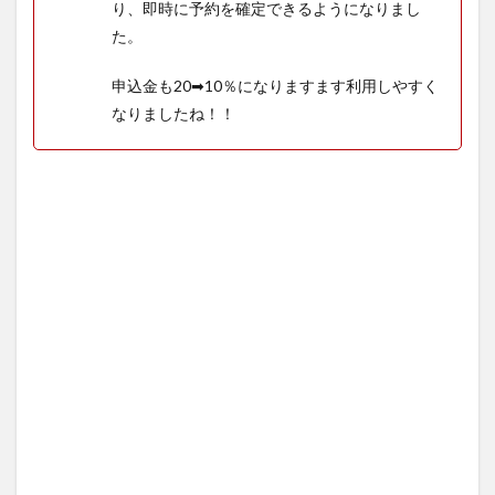
6.1
り、即時に予約を確定できるようになりまし
DCL食
た。
事の
早い
申込金も20➡10％になりますます利用しやすく
時間
帯
なりましたね！！
6.2
DCL食
事の
遅い
時間
帯
6.3
ダイ
ニン
グメ
イト
のリ
クエ
スト
7
乗船