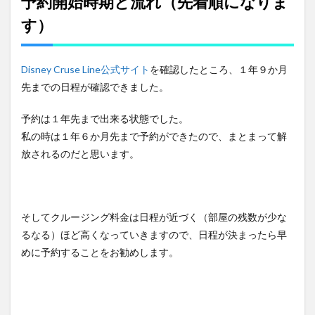
予約開始時期と流れ（先着順になりま
ト
す）
3
DCL
公式
Disney Cruse Line公式サイト
を確認したところ、１年９か月
サイ
先までの日程が確認できました。
ト
（英
語）
予約は１年先まで出来る状態でした。
での
私の時は１年６か月先まで予約ができたので、まとまって解
部
屋・
放されるのだと思います。
日程
の確
認方
法
そしてクルージング料金は日程が近づく（部屋の残数が少な
4
るなる）ほど高くなっていきますので、日程が決まったら早
ミッ
キー
めに予約することをお勧めします。
ネッ
トで
予約
する