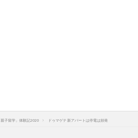
親子留学」体験記2020
ドゥマゲテ 新アパートは停電は頻発