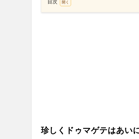
目次
1
珍
し
く
ド
ゥ
マ
ゲ
テ
は
あ
い
に
く
の
雨
2
デリ
珍しくドゥマゲテはあい
バリ