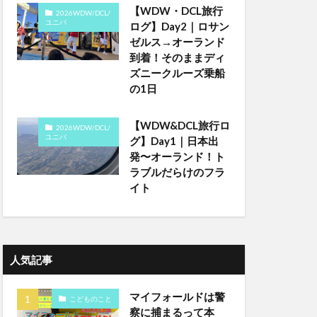
【WDW・DCL旅行
2026WDW/DCL/
ユニバ
ログ】Day2｜ロサン
ゼルス→オーランド
到着！そのままディ
ズニークルーズ乗船
の1日
【WDW&DCL旅行ロ
2026WDW/DCL/
ユニバ
グ】Day1｜日本出
発〜オーランド！ト
ラブルだらけのフラ
イト
人気記事
マイフォールドは警
こどものこと
察に捕まるって本