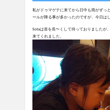
ーア
プリ
私がドゥマゲテに来てから日中も雨がずっ
「フ
ード
ールが降る事が多かったのですが、今日は
パン
ダ」
Sotaは首を長〜くして待っておりました
に初
来てくれました。
挑戦
3
3月
6日
の
出
費