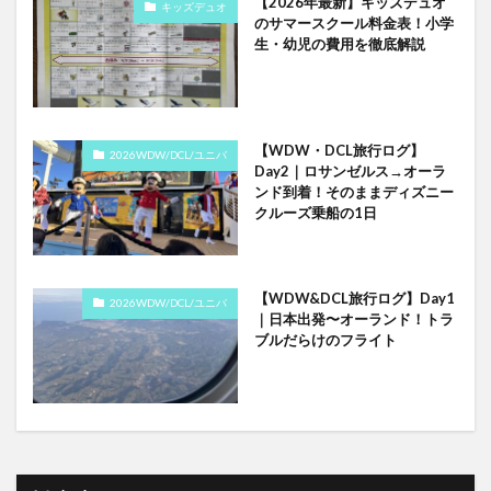
【2026年最新】キッズデュオ
キッズデュオ
のサマースクール料金表！小学
生・幼児の費用を徹底解説
【WDW・DCL旅行ログ】
2026WDW/DCL/ユニバ
Day2｜ロサンゼルス→オーラ
ンド到着！そのままディズニー
クルーズ乗船の1日
【WDW&DCL旅行ログ】Day1
2026WDW/DCL/ユニバ
｜日本出発〜オーランド！トラ
ブルだらけのフライト