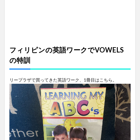
ッシ
ュカ
ード
で
4
ご褒
美は
マイ
フィリピンの英語ワークでVOWELS
ンク
の特訓
ラフ
ト
5
リープラザで買ってきた英語ワーク、1冊目はこちら。
算数
もち
ょっ
とだ
け…