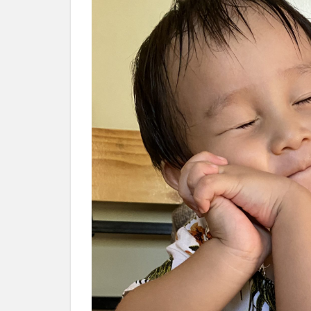
ア
リ
ズ
ム
オ
フ
ィ
ス
か
ら
メ
ー
ル
が
6
マ
ニ
ラ
か
ら
韓