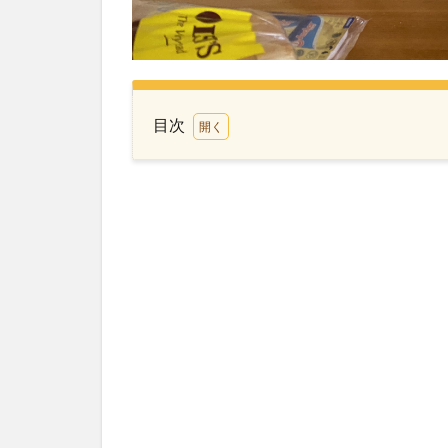
目次
1
飛
行
機
で
映
画
鑑
賞
ご
っ
こ
2
後