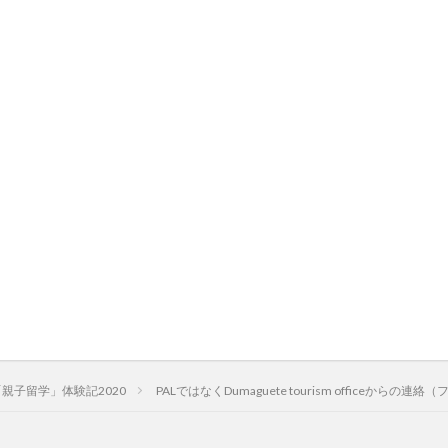
親子留学」体験記2020
PALではなくDumaguete tourism officeからの