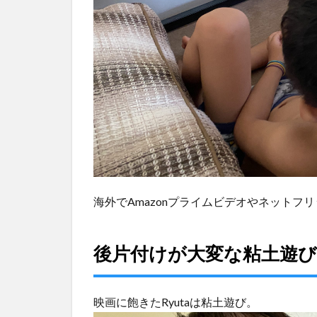
入
り
雑
炊
4
夜
ご
飯
は
ラ
ー
メ
ン
海外でAmazonプライムビデオやネットフ
5
ド
後片付けが大変な粘土遊び
ゥ
マ
ゲ
テ
映画に飽きたRyutaは粘土遊び。
ツ