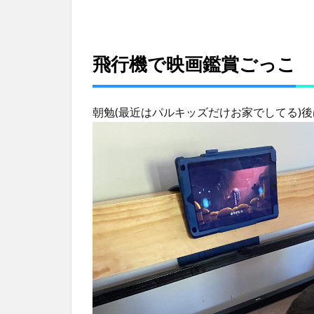
片
付
け
が
飛行機で映画鑑賞ごっこ
大
変
な
朝勉(最近はパルキッズだけお家でしてる)
粘
土
遊
び
3
お
昼
ご
飯
は
オ
ク
ラ