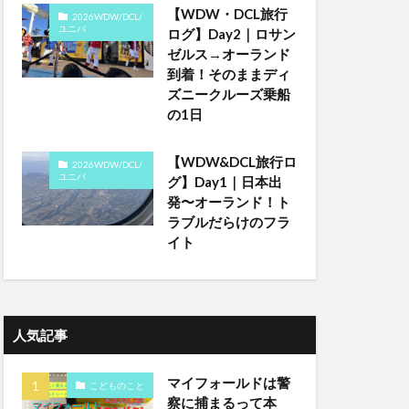
【WDW・DCL旅行
2026WDW/DCL/
ユニバ
ログ】Day2｜ロサン
ゼルス→オーランド
到着！そのままディ
ズニークルーズ乗船
の1日
【WDW&DCL旅行ロ
2026WDW/DCL/
ユニバ
グ】Day1｜日本出
発〜オーランド！ト
ラブルだらけのフラ
イト
人気記事
マイフォールドは警
こどものこと
察に捕まるって本