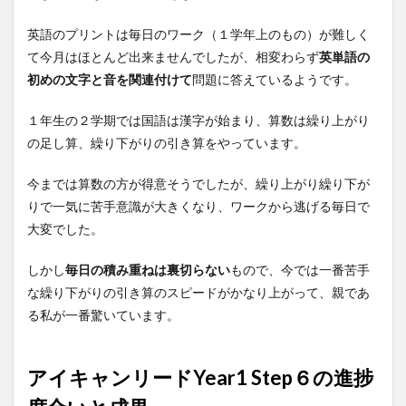
英語のプリントは毎日のワーク（１学年上のもの）が難しく
て今月はほとんど出来ませんでしたが、相変わらず
英単語の
初めの文字と音を関連付けて
問題に答えているようです。
１年生の２学期では国語は漢字が始まり、算数は繰り上がり
の足し算、繰り下がりの引き算をやっています。
今までは算数の方が得意そうでしたが、繰り上がり繰り下が
りで一気に苦手意識が大きくなり、ワークから逃げる毎日で
大変でした。
しかし
毎日の積み重ねは裏切らない
もので、今では一番苦手
な繰り下がりの引き算のスピードがかなり上がって、親であ
る私が一番驚いています。
アイキャンリードYear1 Step６の進捗