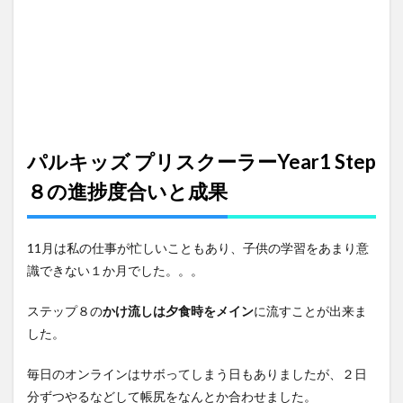
６の
進捗
度合
いと
成果
3
おう
ち英
パルキッズ プリスクーラーYear1 Step
語の
成果
８の進捗度合いと成果
11月は私の仕事が忙しいこともあり、子供の学習をあまり意
識できない１か月でした。。。
ステップ８の
かけ流しは夕食時をメイン
に流すことが出来ま
した。
毎日のオンラインはサボってしまう日もありましたが、２日
分ずつやるなどして帳尻をなんとか合わせました。