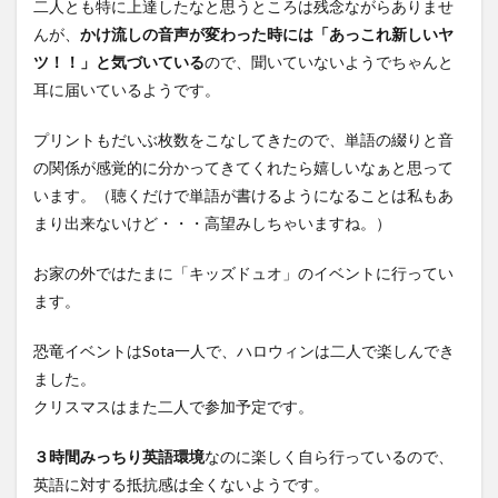
二人とも特に上達したなと思うところは残念ながらありませ
んが、
かけ流しの音声が変わった時には「あっこれ新しいヤ
ツ！！」と気づいている
ので、聞いていないようでちゃんと
耳に届いているようです。
プリントもだいぶ枚数をこなしてきたので、単語の綴りと音
の関係が感覚的に分かってきてくれたら嬉しいなぁと思って
います。（聴くだけで単語が書けるようになることは私もあ
まり出来ないけど・・・高望みしちゃいますね。）
お家の外ではたまに「キッズドュオ」のイベントに行ってい
ます。
恐竜イベントはSota一人で、ハロウィンは二人で楽しんでき
ました。
クリスマスはまた二人で参加予定です。
３時間みっちり英語環境
なのに楽しく自ら行っているので、
英語に対する抵抗感は全くないようです。