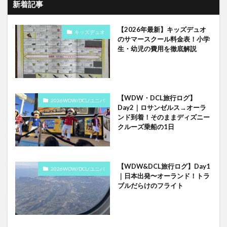
新着記事
【2026年最新】キッズデュオ
キッズデュオ
のサマースクール料金表！小学
生・幼児の費用を徹底解説
【WDW・DCL旅行ログ】
2026WDW/DCL/ユニバ
Day2｜ロサンゼルス→オーラ
ンド到着！そのままディズニー
クルーズ乗船の1日
【WDW&DCL旅行ログ】Day1
2026WDW/DCL/ユニバ
｜日本出発〜オーランド！トラ
ブルだらけのフライト