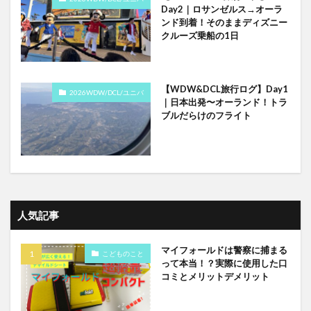
Day2｜ロサンゼルス→オーラ
ンド到着！そのままディズニー
クルーズ乗船の1日
【WDW&DCL旅行ログ】Day1
2026WDW/DCL/ユニバ
｜日本出発〜オーランド！トラ
ブルだらけのフライト
人気記事
マイフォールドは警察に捕まる
こどものこと
って本当！？実際に使用した口
コミとメリットデメリット