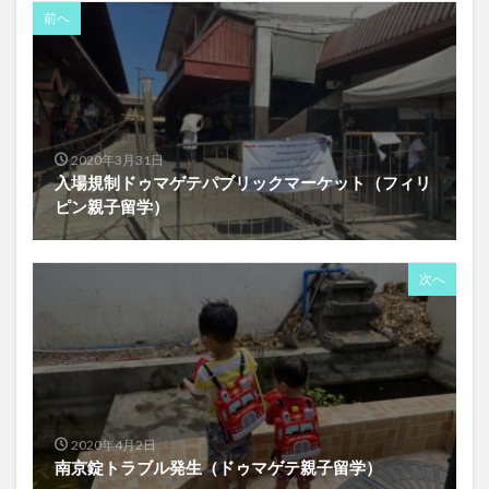
前へ
2020年3月31日
入場規制ドゥマゲテパブリックマーケット（フィリ
ピン親子留学）
次へ
2020年4月2日
南京錠トラブル発生（ドゥマゲテ親子留学）