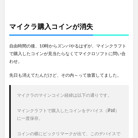
ケッ
トの
買い
出し
を依
マイクラ購入コインが消失
頼し
た結
果
自由時間の後、10時からズンバやるはずが、マインクラフト
5
で購入したコインが見当たらなくてマイクロソフトに問い合
3月
わせ。
27
日の
出費
先日も消えてたんだけど、その内～って放置してました。
マイクラのマインコイン経緯は以下の通りです。

マインクラフトで購入したコインをデバイス（iPad）
に一度保存。

コインの横にビックリマークが出て、このデバイスで