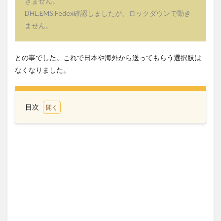
きません。
DHL.EMS.Fedex確認しましたが、ロックダウンで動き
ません。
との事でした。これで日本や海外から送ってもらう選択肢は
なくなりました。
目次
1
ドゥマ
ゲテで
薬を調
達でき
るの
か！？
2
大量
のキ
ュウ