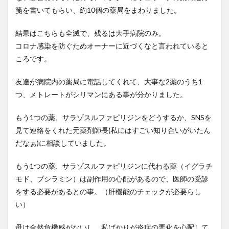
ティ
箋を書いてもらい、約10個の薬局をまわりました。
ング
後の
気功
結果はこちらも全滅で、残るは大手病院のみ。
コロナ感染を防ぐためオーナーに近づくなと言われていると
6
3月
ころです。
28
日の
友達が病院内の薬局に電話してくれて、大事な2薬のうち1
出
つ、メトレートがシリマンにある事が分かりました。
費
０
もう1つの薬、サラゾスルファピリジンをどうするか、SNSを
見て連絡をくれた元薬剤師長(私にはすごい知り合いがいたん
だなぁ)に相談していました。
もう1つの薬、サラゾスルファピリジンに代わる薬（イグラチ
モド、ブシラミン）は副作用の心配があるので、医師の受診
をする必要があるとの事。（肝機能のチェックが必要らし
い）
母は全然危機感がないし、私ばかりが炎症の悪化を心配して