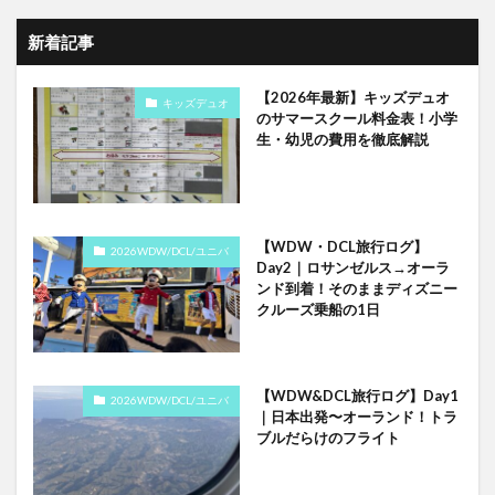
新着記事
【2026年最新】キッズデュオ
キッズデュオ
のサマースクール料金表！小学
生・幼児の費用を徹底解説
【WDW・DCL旅行ログ】
2026WDW/DCL/ユニバ
Day2｜ロサンゼルス→オーラ
ンド到着！そのままディズニー
クルーズ乗船の1日
【WDW&DCL旅行ログ】Day1
2026WDW/DCL/ユニバ
｜日本出発〜オーランド！トラ
ブルだらけのフライト