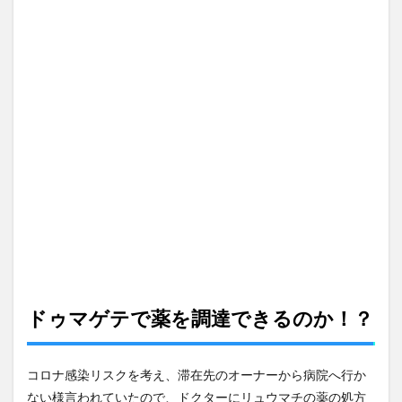
リは
漬物
に
3
水遊
びで
クー
ルダ
ウン
4
「へ
い、
らっ
しゃ
い」
おや
つは
キュ
ドゥマゲテで薬を調達できるのか！？
ウリ
5
コロナ感染リスクを考え、滞在先のオーナーから病院へ行か
緊急
ミー
ない様言われていたので、ドクターにリュウマチの薬の処方