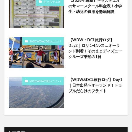
【2026年最新】キッズデュオ
キッズデュオ
のサマースクール料金表！小学
生・幼児の費用を徹底解説
【WDW・DCL旅行ログ】
2026WDW/DCL/ユニバ
Day2｜ロサンゼルス→オーラ
ンド到着！そのままディズニー
クルーズ乗船の1日
【WDW&DCL旅行ログ】Day1
2026WDW/DCL/ユニバ
｜日本出発〜オーランド！トラ
ブルだらけのフライト