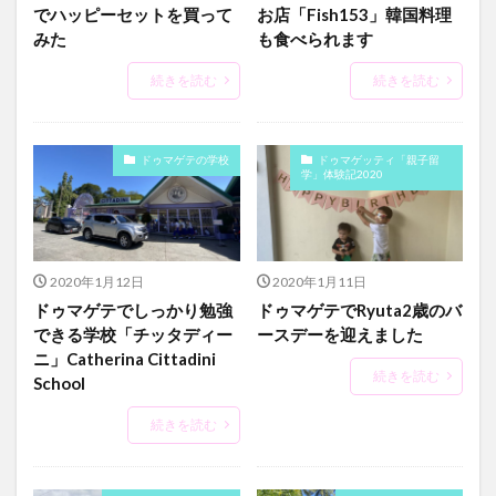
でハッピーセットを買って
お店「Fish153」韓国料理
みた
も食べられます
続きを読む
続きを読む
ドゥマゲテの学校
ドゥマゲッティ「親子留
学」体験記2020
2020年1月12日
2020年1月11日
ドゥマゲテでしっかり勉強
ドゥマゲテでRyuta2歳のバ
できる学校「チッタディー
ースデーを迎えました
ニ」Catherina Cittadini
続きを読む
School
続きを読む