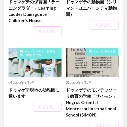
ドゥマゲテの保育園「ラー
ドゥマゲテの動物園（シリ
ニングラダー」Learning
マン・ユニバーシティ動物
Ladder Dumaguete
園）
Children’s House
続きを読む
続きを読む
ドゥマゲッティ「親子留
ドゥマゲテの学校
学」体験記2020
2020年1月9日
2020年1月9日
ドゥマゲテ現地の幼稚園に
ドゥマゲテのモンテッソー
通います
リ教育の学校「サイモン」
Negros Oriental
続きを読む
Montessori International
School (SIMON)
続きを読む