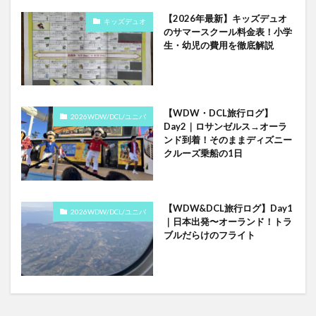
【2026年最新】キッズデュオ
キッズデュオ
のサマースクール料金表！小学
生・幼児の費用を徹底解説
【WDW・DCL旅行ログ】
2026WDW/DCL/ユニバ
Day2｜ロサンゼルス→オーラ
ンド到着！そのままディズニー
クルーズ乗船の1日
【WDW&DCL旅行ログ】Day1
2026WDW/DCL/ユニバ
｜日本出発〜オーランド！トラ
ブルだらけのフライト