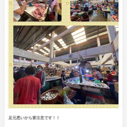
い
が！！！！
10
3月
23日
の出
費
足元悪いから要注意です！！