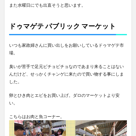
Fス
また水曜日にでも出直そうと思います。
ーパ
ーの
み開
店
ドゥマゲテ パブリック マーケット
7
ラン
いつも家政婦さんに買い出しをお願いしているドゥマゲテ市
チは
食堂
場。
テイ
クア
臭いが苦手で足元ビチョビチョなのであまり来ることはない
ウト
んだけど、せっかくチャンゲに来たので買い物する事にしま
8
した。
ご飯
の下
ごし
卵とひき肉とエビをお買い上げ。ダロのマーケットより安
らえ
い。
はお
部屋
で
こちらはお肉と魚コーナー。
9
レジ
の打ち間違