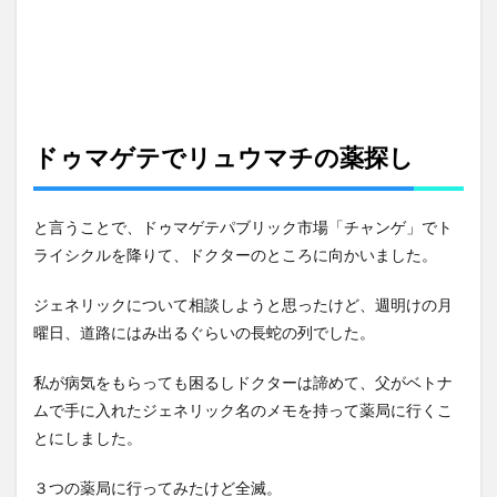
プ買
い物
中に
停電
4
真っ
暗な
ドゥマゲテでリュウマチの薬探し
イミ
グレ
ーシ
と言うことで、ドゥマゲテパブリック市場「チャンゲ」でト
ョン
ライシクルを降りて、ドクターのところに向かいました。
5
リープ
ジェネリックについて相談しようと思ったけど、週明けの月
ラザお
休みで
曜日、道路にはみ出るぐらいの長蛇の列でした。
トイレ
ピン
私が病気をもらっても困るしドクターは諦めて、父がベトナ
チ！？
ムで手に入れたジェネリック名のメモを持って薬局に行くこ
6
とにしました。
カン
グス
は１
３つの薬局に行ってみたけど全滅。