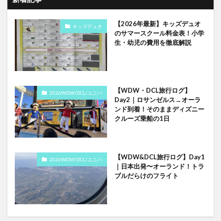
【2026年最新】キッズデュオ
キッズデュオ
のサマースクール料金表！小学
生・幼児の費用を徹底解説
【WDW・DCL旅行ログ】
2026WDW/DCL/ユニバ
Day2｜ロサンゼルス→オーラ
ンド到着！そのままディズニー
クルーズ乗船の1日
【WDW&DCL旅行ログ】Day1
2026WDW/DCL/ユニバ
｜日本出発〜オーランド！トラ
ブルだらけのフライト