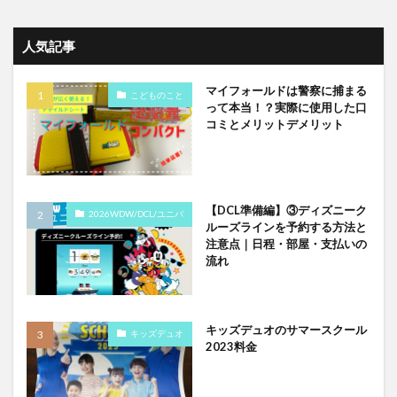
人気記事
マイフォールドは警察に捕まる
こどものこと
って本当！？実際に使用した口
コミとメリットデメリット
【DCL準備編】③ディズニーク
2026WDW/DCL/ユニバ
ルーズラインを予約する方法と
注意点｜日程・部屋・支払いの
流れ
キッズデュオのサマースクール
キッズデュオ
2023料金