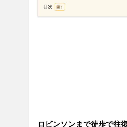
目次
1
ロ
ビ
ン
ソ
ン
ま
で
徒
歩
で
往
復
2
Greenwich
でピザラ
ンチ
ロビンソンまで徒歩で往
3