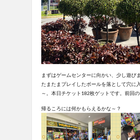
両
替
5
コン
トラ
クシ
ョン
が何
だっ
て？
まずはゲームセンターに向かい、少し遊び
6
夕
たまたまプレイしたボールを落として穴に入
食
～。本日チケット182枚ゲットです。前回の
は
豚
帰るころには何かもらえるかな～？
汁
も
ど
き
7
ドゥ