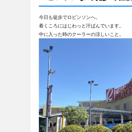
露
店
今日も徒歩でロビンソンへ。
で
ワ
着くころにはじわっと汗ばんでいます。
ン
中に入った時のクーラーの涼しいこと。
ピ
ー
ス
お
買
い
上
げ
4
ロ
ビ
ン
ソ
ン
で