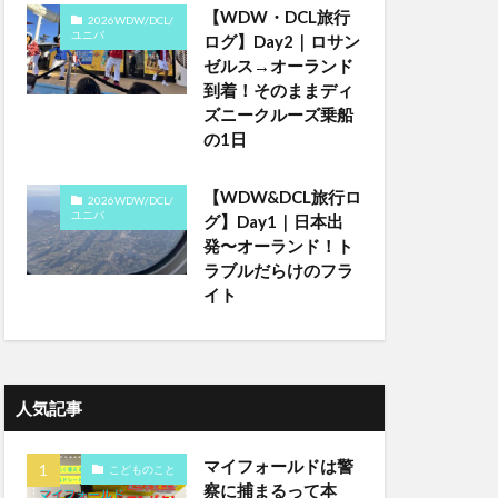
【WDW・DCL旅行
2026WDW/DCL/
ユニバ
ログ】Day2｜ロサン
ゼルス→オーランド
到着！そのままディ
ズニークルーズ乗船
の1日
【WDW&DCL旅行ロ
2026WDW/DCL/
ユニバ
グ】Day1｜日本出
発〜オーランド！ト
ラブルだらけのフラ
イト
人気記事
マイフォールドは警
こどものこと
察に捕まるって本