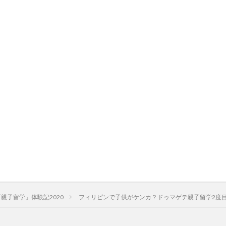
親子留学」体験記2020
フィリピンで子供がケンカ？ドゥマゲテ親子留学2度