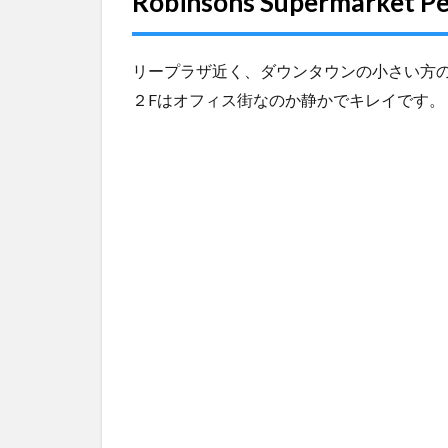
Robinsons Supermarke
2.2
ホワイ
トニン
リープラザ近く、ダウンタウンの小さい方
グ
15,000
２Fはオフィス街なのか静かでキレイです。
ペソ
3
Robinsons
Place
Dumaguete
内の歯医者
さん
3.1
歯科矯
正
80,000
ペソ
3.2
ホワイ