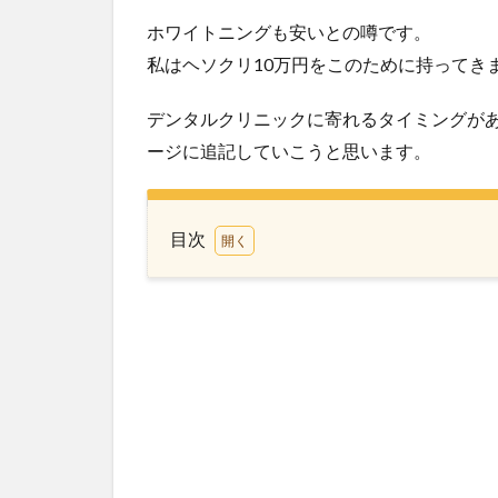
ホワイトニングも安いとの噂です。
私はヘソクリ10万円をこのために持ってき
デンタルクリニックに寄れるタイミングが
ージに追記していこうと思います。
目次
1
ド
ゥ
マ
ゲ
テ
に
は
歯
医