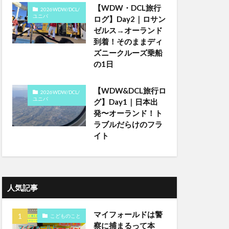
【WDW・DCL旅行
2026WDW/DCL/
ユニバ
ログ】Day2｜ロサン
ゼルス→オーランド
到着！そのままディ
ズニークルーズ乗船
の1日
【WDW&DCL旅行ロ
2026WDW/DCL/
ユニバ
グ】Day1｜日本出
発〜オーランド！ト
ラブルだらけのフラ
イト
人気記事
マイフォールドは警
こどものこと
察に捕まるって本