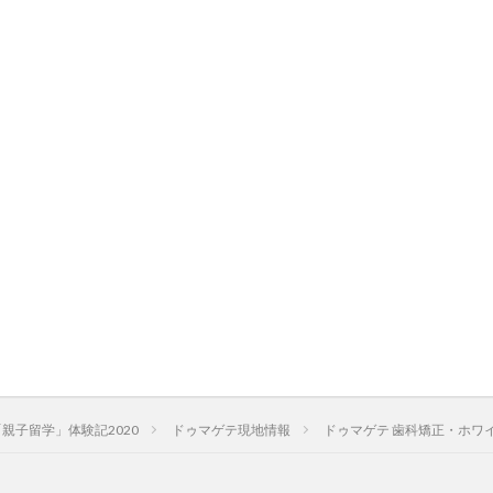
親子留学」体験記2020
ドゥマゲテ現地情報
ドゥマゲテ 歯科矯正・ホワ