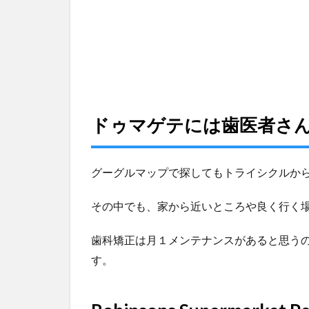
者
さ
ん
が
た
く
さ
ん
ドゥマゲテには歯医者さ
2
Robinsons
Supermarket
グーグルマップで探してもトライシクルか
Perdices 内
の歯医者さ
ん
その中でも、家から近いところや良く行く
2.1
歯科矯正は月１メンテナンスがあると思う
歯科矯
す。
正
55,000
ペソ