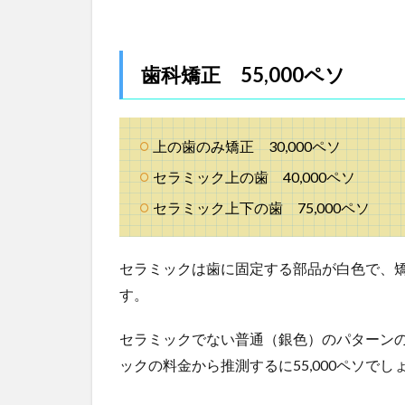
トニン
グ
15,000
ペソ
歯科矯正 55,000ペソ
5
Ever
Mall
Shopping
上の歯のみ矯正 30,000ペソ
Center
内の歯医
セラミック上の歯 40,000ペソ
者さん
セラミック上下の歯 75,000ペソ
5.1
歯科矯
正
セラミックは歯に固定する部品が白色で、
67,000
す。
ペソ
5.2
セラミックでない普通（銀色）のパターン
ホワイ
ックの料金から推測するに55,000ペソでし
トニン
グ