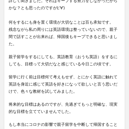
詳しく聞きました。それはキープする努力をしなかったから
ザメ
を見
かな？とも思ったのですが(;’∀’)
に行
く
何をするにも身を置く環境が大切なことは百も承知です。
9
残念ながら私の周りには英語環境は整っていないので、親子
スイ
間で話すことが出来れば、帰国後もキープできると思いまし
ミン
グ、
た。
空手
など
親子留学をするにしても、英語教育（おうち英語）をするに
の習
しても、目標って大切だなと感じている今日この頃です。
い事
10
留学に行く前は目標何て考えもせず、とにかく英語に触れて
歯科
英語を身近に感じて英語を好きになって欲しいと言う思いだ
矯
正・
けで、色々な教材を試してみました。
ホワ
イト
将来的な目標はあるのですが、先過ぎてもっと明確な、現実
ニン
グ
的な目標を立てていませんでした。
11
もし本当にコロナの影響で親子留学を中断して帰国すること
コロナ