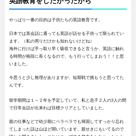
英語教育をしたかったから
5
物価
が安
やっぱり一番の目的は子供たちの英語教育です。
いか
ら
日本では英会話に通っても英語が話せる子供って限られてい
6
ます。（私の周りだけかも知れないけどね）
現地
の幼
海外に行けば手っ取り早く吸収できると言うか、英語に触れ
稚園
る時間が格段に長くなるので、もう行ってしまおう！！と思
に通
園
いました。
7
今思うと少し無理がありますが、短期戦で挑もうと思ってた
私は
語学
んです。
学校
か現
留学期間は１～２年を予定していて、私と息子２人の3人の間
地の
大学
で日常会話が出来れば目標クリアとしていました。
へ
8
親の仕事などで幼少期にペラペラでも帰国してすっかり忘れ
ジン
てしまった話は山ほど聞いています。親せきにもいてるので
ベイ