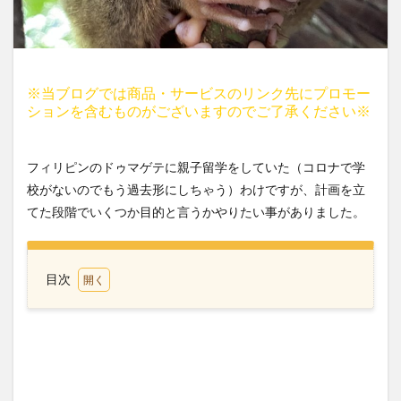
※当ブログでは商品・サービスのリンク先にプロモー
ションを含むものがございますのでご了承ください※
フィリピンのドゥマゲテに親子留学をしていた（コロナで学
校がないのでもう過去形にしちゃう）わけですが、計画を立
てた段階でいくつか目的と言うかやりたい事がありました。
目次
1
英語
教育
をし
たか
った
から