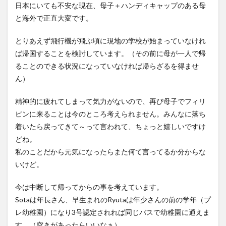
日本にいても不安な現在、母子＋ハンディキャップのある母
と海外で正直大変です。
とりあえず飛行機が飛ぶ頃に現地の学校が始まっていなけれ
ば帰国することを検討しています。（その前に母が一人で帰
ることのできる状況になっていなければ帰らざるを得ませ
ん）
精神的に疲れてしまって気力がないので、再び母子でフィリ
ピンに来ることは今のところ考えられません。みんなに落ち
着いたら戻ってきて～って言われて、ちょっと嬉しいですけ
どね。
私のことだから元気になったらまた何て言ってるか分からな
いけど。
今は中断して帰ってからの事を考えています。
Sotaは年長さん、早生まれのRyutaは年少さんの前の学年（プ
レ幼稚園）になり3号認定されれば同じバスで幼稚園に通えま
す。（空きがあったらいいなぁ）