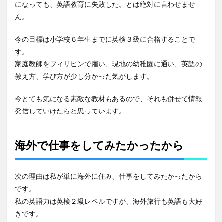
緊急事
になっても、英語教育に失敗した。とは絶対に言わせませ
態で親
ん。
子留学
は中
断！？
今の目標は小学校６年生までに英検３級に合格することで
す。
家庭教師をフィリピンで雇い、現地の幼稚園に通い、英語の
教え方、学び方が少し分かった気がします。
今とても気になる素敵な教材もあるので、それも併せて情報
発信していけたらと思っています。
海外で仕事をしてみたかったから
次の理由は私が単に海外に住み、仕事をしてみたかったから
です。
私の英語力は英検２級レベルですが、海外旅行も英語も大好
きです。