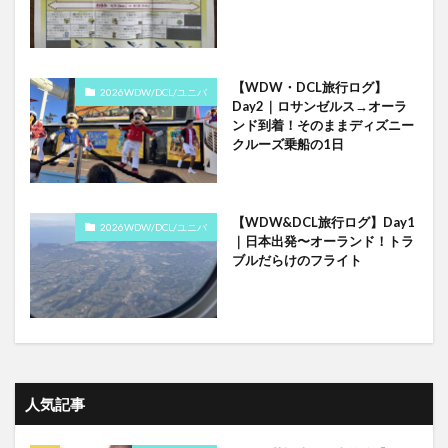
【WDW・DCL旅行ログ】
2026WDW/DCL/ユニバ
Day2｜ロサンゼルス→オーラ
ンド到着！そのままディズニー
クルーズ乗船の1日
【WDW&DCL旅行ログ】Day1
2026WDW/DCL/ユニバ
｜日本出発〜オーランド！トラ
ブルだらけのフライト
人気記事