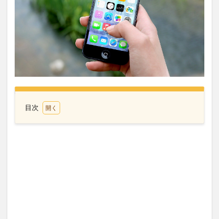
目次
1
ソフ
トバ
ンク
の電
話番
号・
メー
ルア
ドレ
スお
預か