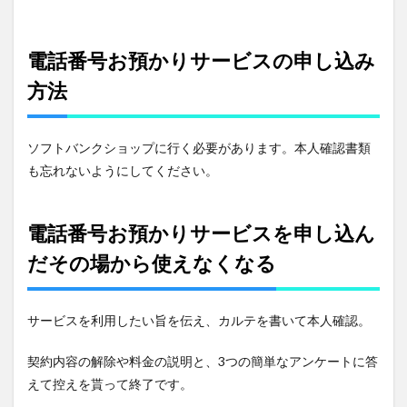
ービス
8
au
電話番号お預かりサービスの申し込み
エー
方法
ユー
のお
預か
りサ
ソフトバンクショップに行く必要があります。本人確認書類
ービ
ス
も忘れないようにしてください。
9
SoftBank
電話番号お預かりサービスを申し込ん
ソフトバ
ンクのお
だその場から使えなくなる
預かりサ
ービス
サービスを利用したい旨を伝え、カルテを書いて本人確認。
契約内容の解除や料金の説明と、3つの簡単なアンケートに答
えて控えを貰って終了です。