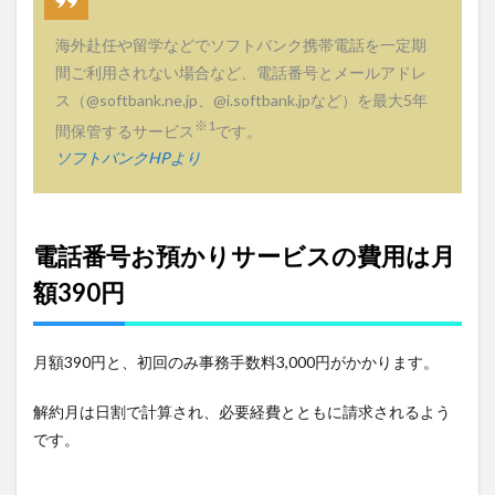
の申
し込
海外赴任や留学などでソフトバンク携帯電話を一定期
み方
間ご利用されない場合など、電話番号とメールアドレ
法
ス（@softbank.ne.jp、@i.softbank.jpなど）を最大5年
4
※1
間保管するサービス
です。
電話
番号
ソフトバンクHPより
お預
かり
サー
ビス
電話番号お預かりサービスの費用は月
を申
し込
額390円
んだ
その
場か
ら使
月額390円と、初回のみ事務手数料3,000円がかかります。
えな
くな
る
解約月は日割で計算され、必要経費とともに請求されるよう
です。
5
ソフ
トバ