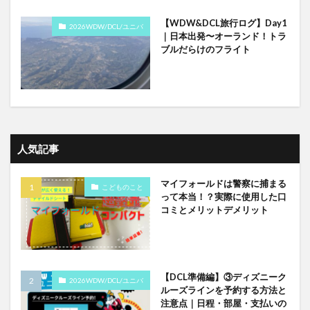
【WDW&DCL旅行ログ】Day1
2026WDW/DCL/ユニバ
｜日本出発〜オーランド！トラ
ブルだらけのフライト
人気記事
マイフォールドは警察に捕まる
こどものこと
って本当！？実際に使用した口
コミとメリットデメリット
【DCL準備編】③ディズニーク
2026WDW/DCL/ユニバ
ルーズラインを予約する方法と
注意点｜日程・部屋・支払いの