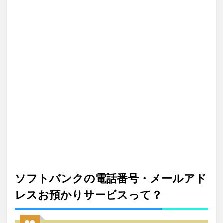
りサ
ービ
スっ
て？
2
電話
番号
お預
かり
サー
ビス
の費
用は
月額
390
円
3
ソフトバンクの電話番号・メールアド
電話
番号
レスお預かりサービスって？
お預
かり
サー
ビス