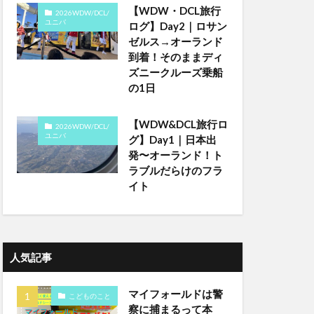
【WDW・DCL旅行
2026WDW/DCL/
ユニバ
ログ】Day2｜ロサン
ゼルス→オーランド
到着！そのままディ
ズニークルーズ乗船
の1日
【WDW&DCL旅行ロ
2026WDW/DCL/
ユニバ
グ】Day1｜日本出
発〜オーランド！ト
ラブルだらけのフラ
イト
人気記事
マイフォールドは警
こどものこと
察に捕まるって本