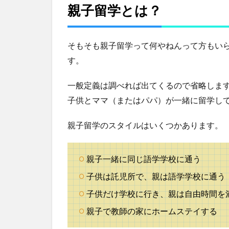
4.7
親子留学とは？
親子
留学
が安
そもそも親子留学って何やねんって方もい
い国
す。
5
ス
一般定義は調べれば出てくるので省略しま
マ
子供とママ（またはパパ）が一緒に留学し
留
で
親
親子留学のスタイルはいくつかあります。
子
留
学
親子一緒に同じ語学学校に通う
の
見
子供は託児所で、親は語学学校に通う
積
子供だけ学校に行き、親は自由時間を
も
り
親子で教師の家にホームステイする
依