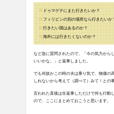
ンド
4.3
ドゥマゲテにまた行きたいか？
フィ
フィリピンの別の場所なら行きたいか
リピ
ン
行きたい国はあるのか？
（セ
海外には行きたくないのか？
ブ
島）
4.4
など急に質問されたので、「今の気力から
カナ
いいかな。」と返事しました。
ダ
4.5
でも何故かこの時の夫は乗り気で、物価の
イギ
しれないから考えて（調べて）みて！との
リス
4.6
言われた直後は生返事しただけで何も行動
マレ
ので、ここにまとめておこうと思います。
ーシ
ア