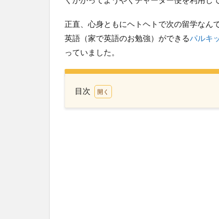
正直、心身ともにヘトヘトで次の留学なん
英語（家で英語のお勉強）ができる
パルキ
っていました。
目次
1
夫
が
親
子
留
学
の
後
押
し