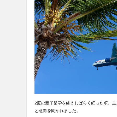
に
人
気
の
国
4.1
アメ
リカ
（ハ
ワ
イ）
4.2
オー
スト
ラリ
ア・
ニュ
2度の親子留学を終えしばらく経った頃、
ージ
と意向を聞かれました。
ーラ