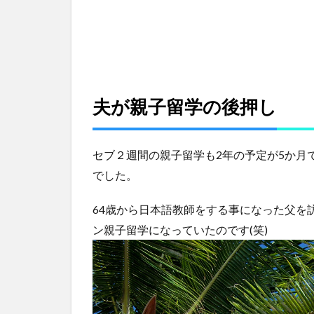
2
親子
留学
と
は？
3
夫が
親子留学
の後押し
親子
留学
は語
セブ２週間の親子留学も2年の予定が5か月
学学
校に
でした。
通わ
ない
64歳から日本語教師をする事になった父を
とダ
メ？
ン親子留学になっていたのです(笑)
4
親
子
留
学