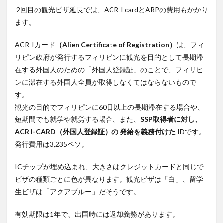
2回目の観光ビザ延長では、ACR-I cardとARPの費用もかかり
ます。
ACR-Iカード
（Alien Certificate of Registration）
は、フィ
リピン政府が発行するフィリピンに観光を目的として長期滞
在する外国人のための「外国人登録証」のことで、フィリピ
ンに滞在する外国人全員が取得しなくてはならないもので
す。
観光の目的でフィリピンに60日以上の長期滞在する場合や、
短期間でも就学や就労する場合、また、
SSP取得者に対し、
ACR I-CARD（外国人登録証）の 発給を義務付けた
IDです。
発行費用は3,235ペソ。
ICチップが埋め込まれ、大きさはクレジットカードと同じで
ビザの種類ごとに色が異なります。観光ビザは「白」、留学
生ビザは「アクアブルー」だそうです。
有効期限は1年で、出国時には返却義務があります。