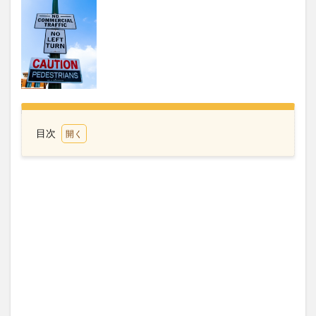
目次
1
フィ
リピ
ン滞
在
29
日ま
では
観光
ビザ
2
学校
に通