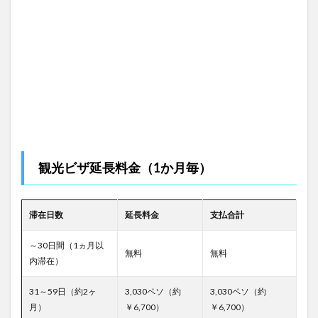
観光ビザ延長料金（1か月毎）
滞在日数
延長料金
支払合計
～30日間（1ヵ月以
無料
無料
内滞在）
31～59日（約2ヶ
3,030ペソ（約
3,030ペソ（約
月）
￥6,700）
￥6,700）