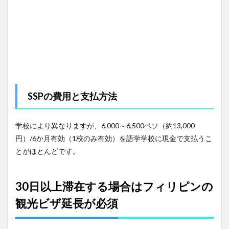
イヤ
メン
トビ
ザの
種類
6.3
リタ
イヤ
メン
トビ
SSPの費用と支払方法
ザの
取得
費用
学校により異なりますが、6,000～6,500ペソ（約13,000
7
円）/6か月有効（1校のみ有効）を語学学校に現金で支払うこ
ビザ
とがほとんどです。
費用
まと
め
30日以上滞在する場合はフィリピンの
7.1
観光ビザ延長が必須
フィ
リピ
ンに3