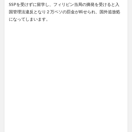
る場
SSPを受けずに留学し、フィリピン当局の摘発を受けると入
合の
国管理法違反となり２万ペソの罰金が科せられ、国外追放処
費用
になってしまいます。
は？
6
永住
権：リ
タイア
メント
ビザ
(SRRV)
6.1
フィ
リピ
ン
SRRV
取得
のメ
リッ
ト
6.2
リタ