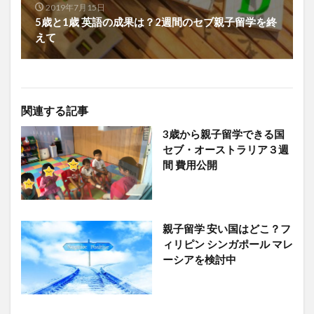
2019年7月15日
5歳と1歳 英語の成果は？2週間のセブ親子留学を終
えて
関連する記事
3歳から親子留学できる国
セブ・オーストラリア３週
間 費用公開
親子留学 安い国はどこ？フ
ィリピン シンガポール マレ
ーシアを検討中