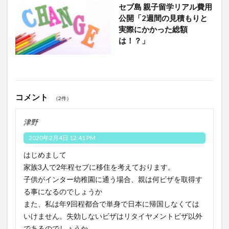
セブ島 親子留学リアル費用
公開「2週間の見積もりと
実際にかかった総額
は！？」
コメント
（2件）
津野
2020年2月4日 12:41 PM
はじめまして
家族3人で2年程セブに移住を考えております。
子供がインター幼稚園に通う場合、親は何ビザを取得す
る事になるのでしょうか
また、私は年9回程都合で単身で日本に帰国しなくては
いけません。失効しないビザはリタイヤメントビザ以外
であるのでしょうか。