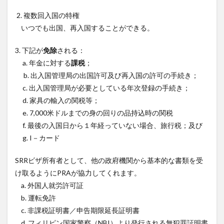
2. 複数回入国の特権
いつでも出国、再入国することができる。
3. 下記が
免除
される：
a. 年金に対する
課税
；
b. 出入国管理局の出国許可及び再入国の許可の手続き；
c. 出入国管理局が必要としている年次登録の手続き；
d. 家具の輸入の関税等；
e. 7,000米ドルまでの身の回りの品持込時の関税
f. 最後の入国日から１年経っていない場合、旅行税；及び
g. I－カード
SRRビザ所有者として、他の政府機関から基本的な書類を受
け取るようにPRAが協力してくれます。
a. 外国人就労許可証
b. 運転免許
c. 非課税証明書／申告期限延長証明書
d. フィリピン国家警察（NBI）より発行される無犯罪証明書