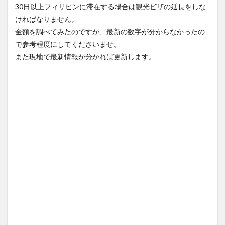
人で1
30日以上フィリピンに滞在する場合は観光ビザの延長をしな
年半
ければなりません。
以
上、
金額を調べてみたのですが、最新の数字が分からなかったの
留学
で参考程度にしてくださいませ。
する
なら
また現地で最新情報が分かれば更新します。
リタ
イヤ
メン
トビ
ザ