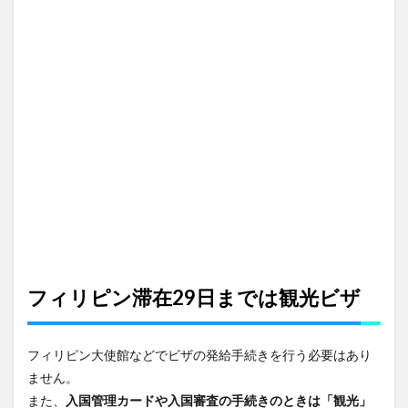
う時
は
SSP
2.1
SSPの
費用
と支
払方
法
3
30
日以
上滞
在す
る場
合は
フィリピン滞在29日までは観光ビザ
フィ
リピ
ンの
フィリピン大使館などでビザの発給手続きを行う必要はあり
観光
ビザ
ません。
延長
また、
入国管理カードや入国審査の手続きのときは「観光」
が必