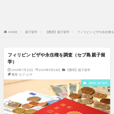
HOME
親子留学
【費用】親子留学
フィリピン ビザや永住権
フィリピン ビザや永住権を調査（セブ島 親子留
学）
2019年7月15日
2019年9月24日
【費用】親子留学
費用
,
セブ
,
ビザ
【費用】親子留学