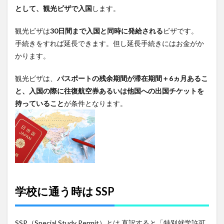
として、観光ビザで入国
須
します。
3.1
観光ビザは
30日間まで入国と同時に発給される
ビザです。
観光
手続きをすれば延長できます。但し延長手続きにはお金がか
ビザ
延長
かります。
料金
（1か
観光ビザは、
パスポートの残余期間が滞在期間＋
6
ヵ月あるこ
月
毎）
と、入国の際に往復航空券あるいは他国への出国チケットを
持っていること
が条件となります。
3.2
観光
ビザ
延長
料金
（2か
月
毎）
4
学校に通う時は SSP
60日
以上
滞在
する
SSP（Special Study Permit）とは 直訳すると「特別就学許可