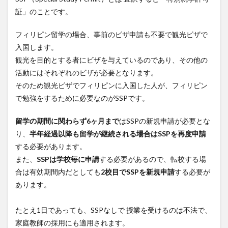
とき
証」のことです。
は
ACR-
I-
フィリピン留学の場合、事前のビザ申請も不要で観光ビザで
CARD
入国します。
4.1
観光を目的とする者にビザを与えているのであり、その他の
2か月
活動にはそれぞれのビザが必要となります。
ごと
そのため観光ビザでフィリピンに入国した人が、フィリピン
に出
国し
で勉強をするために必要なのがSSPです。
て海
外旅
留学の期間に関わらず6ヶ月まで
はSSPの新規申請が必要とな
行を
り、
半年経過以降も留学が継続される場合はSSPを再度申請
楽し
むの
する必要があります。
もあ
また、
SSPは学校毎に申請
する必要があるので、転校する場
り
合は有効期間内だとしても
2校目でSSPを新規申請
する必要が
5
あります。
親子
留学
で1
たとえ1日であっても、SSPなしで 授業を受けるのは不法で、
年滞
家庭教師の採用にも適用されます。
在す