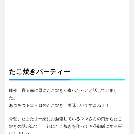
ント
通過
でき
ずバ
ラン
ガイ
ホー
ルへ
4
ロビ
ンソ
ンモ
たこ焼きパーティー
ール
でお
買い
昨夜、寝る前に母にたこ焼きが食べた～いと話していまし
物
た。
5
あつあつトロトロのたこ焼き、美味しいですよね！！
KFC
でテ
イク
今朝、たまたま一緒にお勉強しているママさんの口からたこ
アウ
焼きの話が出て、一緒にたこ焼きを作ってお昼御飯にする事
ト
にしました。