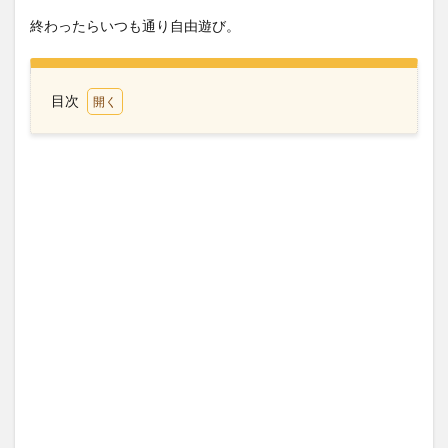
終わったらいつも通り自由遊び。
目次
1
たこ
焼き
パー
ティ
ー
2
お肉
とタ
マゴ
もデ
リバ
リー
3
チェ
ック
ポイ