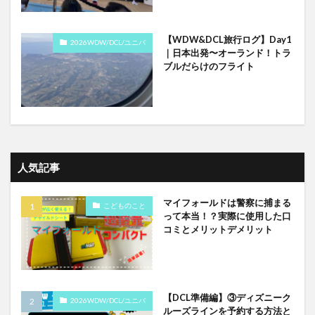
【WDW&DCL旅行ログ】Day1
2026WDW/DCL/ユニバ
｜日本出発〜オーランド！トラ
ブルだらけのフライト
人気記事
マイフォールドは警察に捕まる
こどものこと
って本当！？実際に使用した口
コミとメリットデメリット
【DCL準備編】③ディズニーク
2026WDW/DCL/ユニバ
ルーズラインを予約する方法と