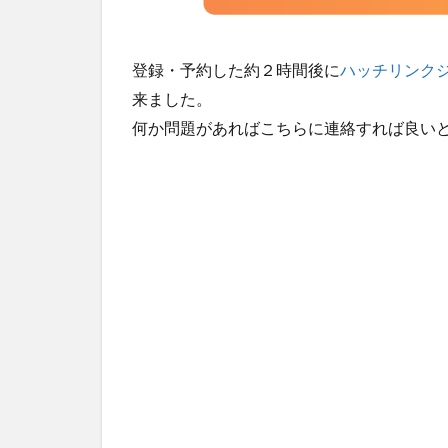
語
教
材
の
登録・予約した約２時間後に
ハッチリンク
購
来ました。
入
何か問題があればこちらに連絡すれば良い
は
こ
ち
ら
か
ら
5.1
6歳か
ら15
歳向
けの
文法
を中
心に
学べ