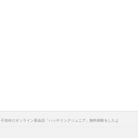
！子供向けオンライン英会話「ハッチリンクジュニア」無料体験をしたよ