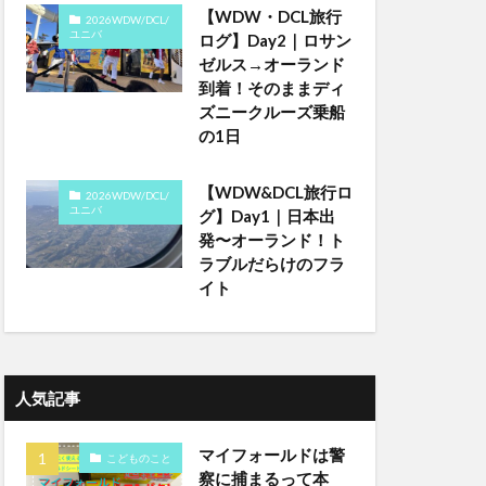
【WDW・DCL旅行
2026WDW/DCL/
ユニバ
ログ】Day2｜ロサン
ゼルス→オーランド
到着！そのままディ
ズニークルーズ乗船
の1日
【WDW&DCL旅行ロ
2026WDW/DCL/
ユニバ
グ】Day1｜日本出
発〜オーランド！ト
ラブルだらけのフラ
イト
人気記事
マイフォールドは警
こどものこと
察に捕まるって本