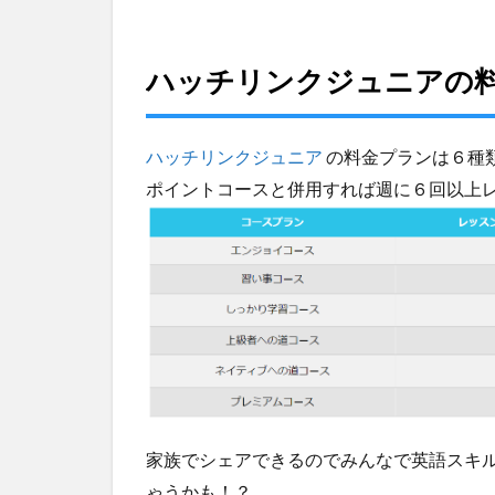
る教
材
ハッチリンクジュニアの
6
アメ
リカ
の小
ハッチリンクジュニア
の料金プランは６種
学
ポイントコースと併用すれば週に６回以上
生、
帰国
子女
レベ
ルの
教材
7
ハ
ッ
チ
リ
家族でシェアできるのでみんなで英語スキ
ン
ゃうかも！？
ク