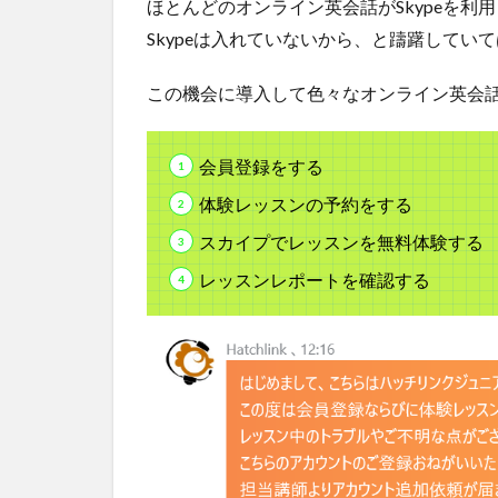
ほとんどのオンライン英会話がSkypeを利
4
Skypeは入れていないから、と躊躇してい
ハ
ッ
チ
この機会に導入して色々なオンライン英会
リ
ン
ク
会員登録をする
ジ
体験レッスンの予約をする
ュ
ニ
スカイプでレッスンを無料体験する
ア
の
レッスンレポートを確認する
教
材
5
お
す
す
め
英