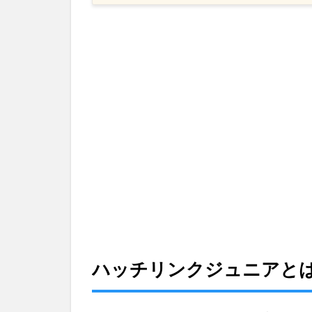
ハッ
チリ
ンク
ジュ
ニア
と
は？
2
ハ
ッ
チ
リ
ン
ク
ジ
ュ
ニ
ハッチリンクジュニアと
ア
の
受