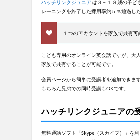
ハッチリンクジュニア
は３～１８歳の子ど
講
方
レーニングを終了した採用率約５％通過し
法
3
１つのアカウントを家族で共有可
ハ
ッ
チ
こども専用のオンライン英会話ですが、大
リ
ン
家族で共有することが可能です。
ク
ジ
会員ページから簡単に受講者を追加できま
ュ
ニ
もちろん兄弟での同時受講もOKです。
ア
の
料
ハッチリンクジュニアの
金
プ
ラ
無料通話ソフト「Skype（スカイプ）」を
ン