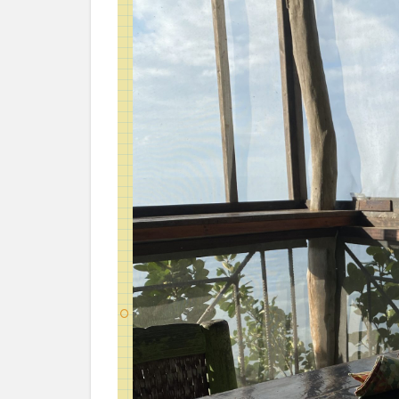
は
泳
げ
な
い
よ
～
3
早
め
の
ラ
ン
チ
は
パ
ス
タ
と
サ
ン