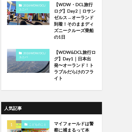
【WDW・DCL旅行
2026WDW/DCL/
ユニバ
ログ】Day2｜ロサン
ゼルス→オーランド
到着！そのままディ
ズニークルーズ乗船
の1日
【WDW&DCL旅行ロ
2026WDW/DCL/
ユニバ
グ】Day1｜日本出
発〜オーランド！ト
ラブルだらけのフラ
イト
人気記事
マイフォールドは警
こどものこと
察に捕まるって本