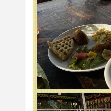
ド
イ
ッ
チ
4
ボホ
ール
ビー
ファ
ーム
畑を
再
訪。
公園
を発
見！
5
ボ
ホ
ー