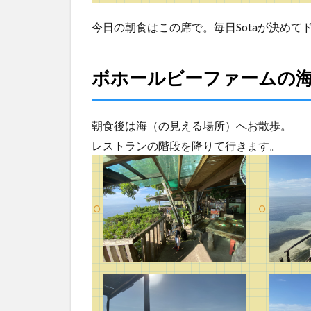
お
願
今日の朝食はこの席で。毎日Sotaが決めて
い
し
て
ボホールビーファームの
み
た
6
朝食後は海（の見える場所）へお散歩。
フ
レストランの階段を降りて行きます。
ィ
リ
ピ
ン
タ
イ
ム
に
困
惑