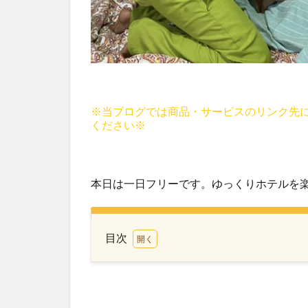
※当ブログでは商品・サービスのリンク先
ください※
本日は一日フリーです。ゆっくりホテルを
目次
1
海
風
を