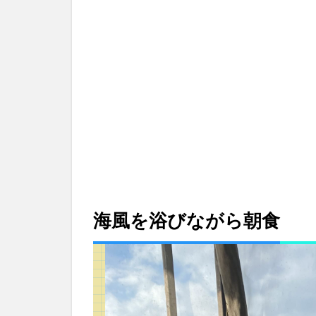
浴
び
な
が
ら
朝
食
2
ボ
ホ
ー
ル
ビ
ー
海風を浴びながら朝食
フ
ァ
ー
ム
の
海