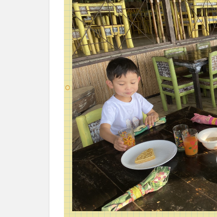
ル
ビ
ー
フ
ァ
ー
ム
の
マ
ッ
サ
ー
ジ
を
特
別
に
お
部
屋
で