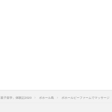
親子留学」体験記2020
ボホール島
ボホールビーファームでマッサージ