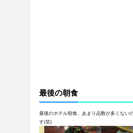
朝
食
2
大
雨でフ
ェリー
欠航再
び！？
3
タ
グ
ビ
ラ
ラ
最後の朝食
ン
港
に
最後のホテル朝食。あまり品数が多くない
到
着
す(笑)