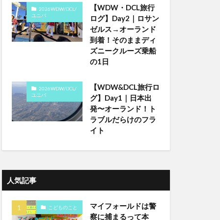
【WDW・DCL旅行
2026WDW/DCL/
ユニバ
ログ】Day2｜ロサン
ゼルス→オーランド
到着！そのままディ
ズニークルーズ乗船
の1日
【WDW&DCL旅行ロ
2026WDW/DCL/
ユニバ
グ】Day1｜日本出
発〜オーランド！ト
ラブルだらけのフラ
イト
人気記事
マイフォールドは警
こどものこと
察に捕まるって本