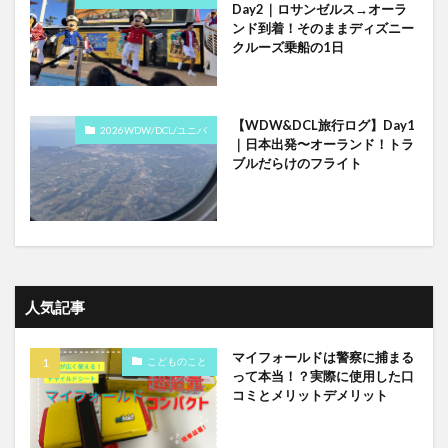
Day2｜ロサンゼルス→オーラ
ンド到着！そのままディズニー
クルーズ乗船の1日
【WDW&DCL旅行ログ】Day1
2026WDW/DCL/ユニバ
｜日本出発〜オーランド！トラ
ブルだらけのフライト
人気記事
マイフォールドは警察に捕まる
こどものこと
って本当！？実際に使用した口
コミとメリットデメリット