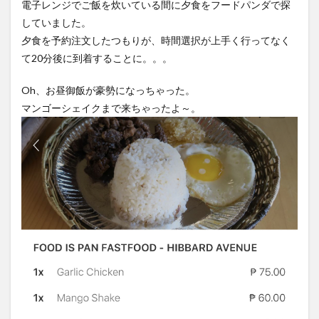
電子レンジでご飯を炊いている間に夕食をフードパンダで探
27
していました。
日の
出費
夕食を予約注文したつもりが、時間選択が上手く行ってなく
て20分後に到着することに。。。
Oh、お昼御飯が豪勢になっちゃった。
マンゴーシェイクまで来ちゃったよ～。