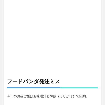
ーペ
ース
3
在宅
ワー
クは
外注
化へ
4
主婦も
内職し
て収入
を！！
5
５歳
児と
ても
フードパンダ発注ミス
荒れ
てい
ます
今日のお昼ご飯はお味噌汁と御飯（ふりかけ）で節約。
6
4月