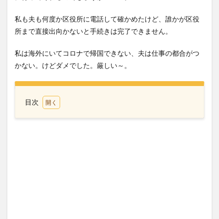
私も夫も何度か区役所に電話して確かめたけど、誰かが区役
所まで直接出向かないと手続きは完了できません。
私は海外にいてコロナで帰国できない、夫は仕事の都合がつ
かない。けどダメでした。厳しい～。
目次
1
フー
ドパ
ンダ
発注
ミス
2
おう
ち英
語は
スロ