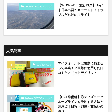
【WDW&DCL旅行ログ】Day1
2026WDW/DCL/ユニバ
｜日本出発〜オーランド！トラ
ブルだらけのフライト
人気記事
マイフォールドは警察に捕まる
こどものこと
って本当！？実際に使用した口
コミとメリットデメリット
【DCL準備編】③ディズニーク
2026WDW/DCL/ユニバ
ルーズラインを予約する方法と
注意点｜日程・部屋・支払いの
流れ