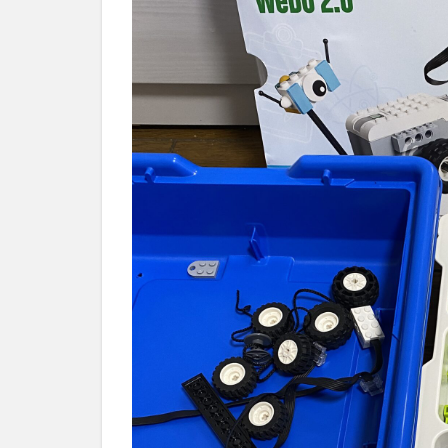
2.1
レゴ
(LEGO)
エデュ
ケーシ
ョン
WeDo
2.0 基
本セッ
ト
45300
2.2
レゴ
(LEGO)
ブース
ト クリ
エイテ
ィブ・
ボック