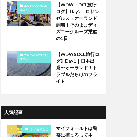
【WDW・DCL旅行
2026WDW/DCL/
ユニバ
ログ】Day2｜ロサン
ゼルス→オーランド
到着！そのままディ
ズニークルーズ乗船
の1日
【WDW&DCL旅行ロ
2026WDW/DCL/
ユニバ
グ】Day1｜日本出
発〜オーランド！ト
ラブルだらけのフラ
イト
人気記事
マイフォールドは警
こどものこと
察に捕まるって本