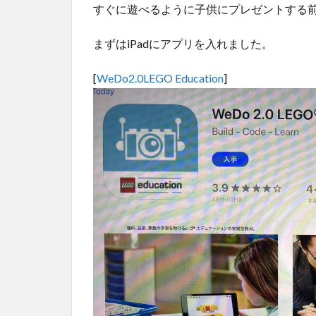
75253
すぐに遊べるように子供にプレゼントする
3
まずはiPadにアプリを入れました。
レ
ゴ
プ
[
WeDo2.0LEGO Education
]
ロ
グ
ラ
ミ
ン
グ
教
室
vs
自
宅
3.1
Ｚ
会プログ
ラミング
講座 with