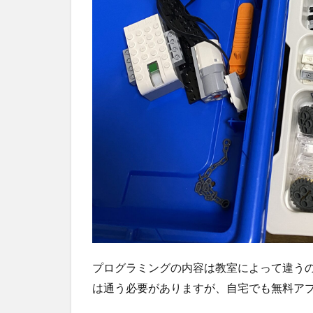
ス
17101
2.3
レゴ
(LEGO)
マイン
ドスト
ーム
EV3
31313
2.4
レゴ
(LEGO)
スタ
ー・ウ
ォーズ
ドロイ
プログラミングの内容は教室によって違う
ド・コ
は通う必要がありますが、自宅でも無料ア
マンダ
ー