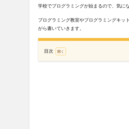
学校でプログラミングが始まるので、気に
プログラミング教室やプログラミングキッ
がら書いていきます。
目次
1
レ
ゴ
(LEGO)
エデュ
ケーシ
ョン
WeDo
2.0 基
本セッ
ト
45300
を実際