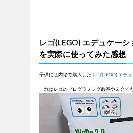
に使っ
てみた
感想
2
レ
ゴ
レゴ(LEGO) エデュケーション
プ
を実際に使ってみた感想
ロ
グ
ラ
ミ
子供には内緒で購入した
レゴ(LEGO) エデュ
ン
グ
これはレゴのプログラミング教室やＺ会で
お
す
す
め
ロ
ボ
ッ
ト