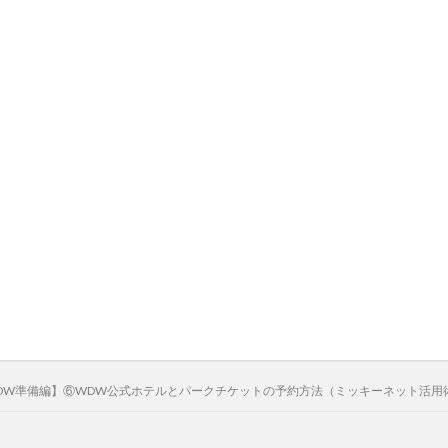
DW準備編】⑥WDW公式ホテルとパークチケットの予約方法（ミッキーネット活用