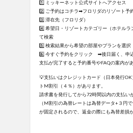
を
1️⃣ ミッキーネット公式サイトへアクセス
使
2️⃣ ご予約はコチラ➡フロリダのリゾート予
う
3️⃣ 滞在先（フロリダ）
メ
リ
4️⃣ 希望日・リゾートカテゴリー（ホテ
ッ
て検索
ト
5️⃣ 検索結果から希望の部屋やプランを選
5
6️⃣ 今すぐ予約をクリック ➡後日届く、
💬
予
支払が完了すると予約番号やFAQの案内が
約
時
💡支払いはクレジットカード（日本発行O
の
トM割引（４％）があります。
注
意
請求書を発行してから72時間以内の支払い
点
（M割引の為替レートは為替データ+３円で
6
が固定されるので、返金の際にも為替差損
🪄
ま
と