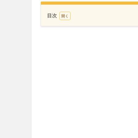
目次
1
🏨
我
が
家
の
ホ
テ
ル
選
び
の
基
準
2
💻
ミ