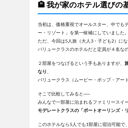
ッ
🏨 我が家のホテル選びの
キ
ー
ネ
当初は、価格重視でオールスター、中でも
ッ
ト
ー・リゾート」を第一候補にしていました
で
ただ、今回は5人旅（大人3・子ども2）に
の
バリュークラスのホテルだと定員が４名な
予
約
手
２部屋をつなげるという手もありますが、
順
なり
、
3
バリュークラス（ムービー・ポップ・アート
🎟️
パ
そこで比較してみると──
ー
みんなで一部屋に泊まれるファミリースイ
ク
チ
モデレートクラスの「ポートオーリンズ・
ケ
ッ
このホテルなら5人でも1部屋に宿泊可能で
ト