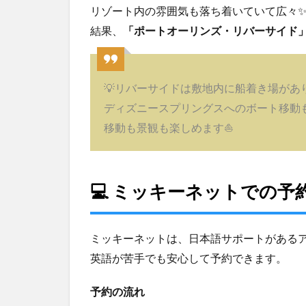
リゾート内の雰囲気も落ち着いていて広々
の
選
結果、
「ポートオーリンズ・リバーサイド
び
方
と
購
💡リバーサイドは敷地内に船着き場があ
入
ディズニースプリングスへのボート移動
ポ
イ
移動も景観も楽しめます⛵️
ン
ト
4
💻 ミッキーネットでの予
✨
ミ
ッ
キ
ミッキーネットは、日本語サポートがある
ー
英語が苦手でも安心して予約できます。
ネ
ッ
予約の流れ
ト