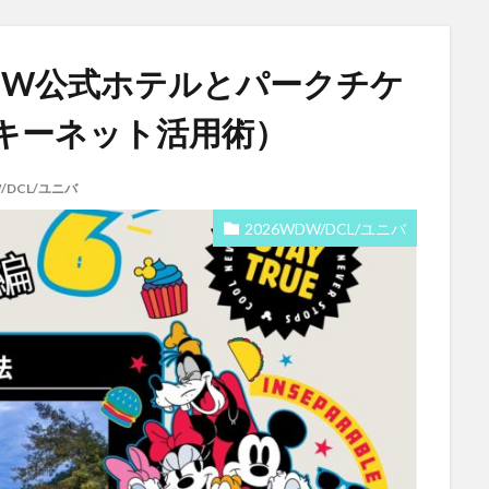
DW公式ホテルとパークチケ
キーネット活用術）
W/DCL/ユニバ
2026WDW/DCL/ユニバ