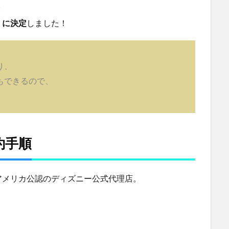
✨
」に決定
しました！
り、
もできるので、
約手順
アメリカ公認のディズニー公式代理店。