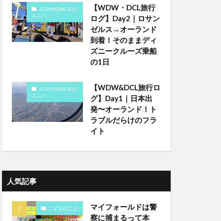
【WDW・DCL旅行
2026WDW/DCL/
ユニバ
ログ】Day2｜ロサン
ゼルス→オーランド
到着！そのままディ
ズニークルーズ乗船
の1日
【WDW&DCL旅行ロ
2026WDW/DCL/
ユニバ
グ】Day1｜日本出
発〜オーランド！ト
ラブルだらけのフラ
イト
人気記事
マイフォールドは警
こどものこと
察に捕まるって本