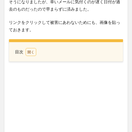
そうになりましたが、幸いメールに気付くのが遅く日付が過
去のものだったので早まらずに済みました。
リンクをクリックして被害にあわないためにも、画像を貼っ
ておきます。
目次
1
Amazon
詐欺メ
ール画
像
2
Amazon
カスタ
マーサ
ービス
からの
詐欺メ
ール