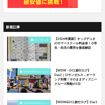
新着記事
【2026年最新】キッズデュオ
キッズデュオ
のサマースクール料金表！小学
生・幼児の費用を徹底解説
【WDW・DCL旅行ログ】
2026WDW/DCL/ユニバ
Day2｜ロサンゼルス→オーラ
ンド到着！そのままディズニー
クルーズ乗船の1日
【WDW&DCL旅行ログ】Day1
2026WDW/DCL/ユニバ