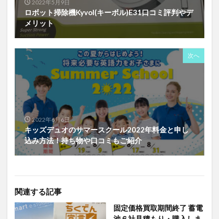
2022年5月9日
ロボット掃除機Kyvol(キーボル)E31口コミ評判やデ
メリット
次へ
2022年6月6日
キッズデュオのサマースクール2022年料金と申し
込み方法！持ち物や口コミもご紹介
関連する記事
固定価格買取期間終了 蓄電
池６社見積もり・購入しま