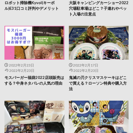
ロボット掃除機Kyvol(キーボ
大阪キャンピングカーショー2022
ル)E31口コミ評判やデメリット
穴場駐車場はどこ？子連れやペッ
ト入場の注意点
2022年2月23日
2022年2月17日
2022年2月23日
2022年2月23日
モスバーガー福袋2022店頭販売は
鬼滅の刃クリスマスケーキはどこ
する？中身ネタバレの人気の理由
で買える？ローソン特典や購入方
法