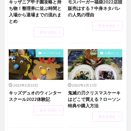
キッザニア甲子園攻略と持
モスバーガー福袋2022店頭
ち物！整理券に並ぶ時間と
販売はする？中身ネタバレ
入場から退場までの流れま
の人気の理由
とめ
続きを読む
続きを読む
キッズデュオ
お家のこと
2022年2月23日
2022年2月17日
キッズデュオのウィンター
鬼滅の刃クリスマスケーキ
スクール2022体験記
はどこで買える？ローソン
特典や購入方法
続きを読む
続きを読む