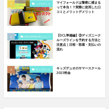
マイフォールドは警察に捕まる
こどものこと
って本当！？実際に使用した口
コミとメリットデメリット
【DCL準備編】③ディズニーク
2026WDW/DCL/ユニバ
ルーズラインを予約する方法と
注意点｜日程・部屋・支払いの
流れ
キッズデュオのサマースクール
キッズデュオ
2023料金