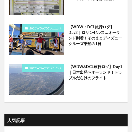
【WDW・DCL旅行ログ】
2026WDW/DCL/ユニバ
Day2｜ロサンゼルス→オーラ
ンド到着！そのままディズニー
クルーズ乗船の1日
【WDW&DCL旅行ログ】Day1
2026WDW/DCL/ユニバ
｜日本出発〜オーランド！トラ
ブルだらけのフライト
人気記事