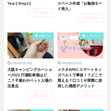
Year2 Step12
スペース作成「お勉強モー
ド突入」
続きを読む
続きを読む
お家のこと
こどものこと
2022年3月29日
2022年3月15日
大阪キャンピングカーショ
メテオAPAC スマートキッ
ー2022 穴場駐車場はど
ズベルトで事故！？どこで
こ？子連れやペット入場の
買える？口コミや実際に使
注意点
用した感想デメリット
続きを読む
続きを読む