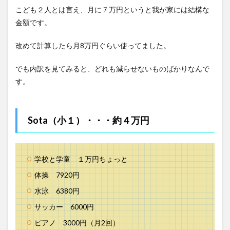
こども２人とは言え、月に７万円というと我が家には結構な
3.3
水曜
金額です。
日
改めて計算したら月8万円ぐらい使ってました。
3.4
木曜
日
でも内訳を見てみると、どれも減らせないものばかりなんで
す。
3.5
金曜
日
Sota（小１）・・・約４万円
3.6
土曜
日
3.7
学校と学童 １万円ちょっと
日曜
日
体操 7920円
4
水泳 6380円
小学
サッカー 6000円
生の
自宅
ピアノ 3000円（月2回）
学習