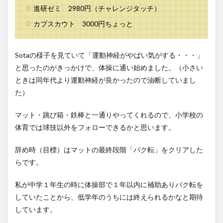
進研ゼミ 2980円（チャレンジタッチ）
5
カブスカウト 3000円ちょっと
夏休
みの
宿題
の終
Sotaの様子を見ていて「運動神経がやばい気がする・・・」
わら
と思ったのがきっかけで、体操に通い始めました。（小さい
せ方
ときは同年代より運動神経が良かったので油断していまし
6
た）
教育
費ま
とめ
マット・跳び箱・鉄棒と一通りやってくれるので、小学校の
体育では球技以外をフォローできるかと思います。
辞め時（目標）はマットの最終段階「バク転」をクリアした
らです。
私が中学１年生の時に体操部で１年以内に補助ありバク転を
していたことから、低学年のうちには終えられるかなと期待
しています。