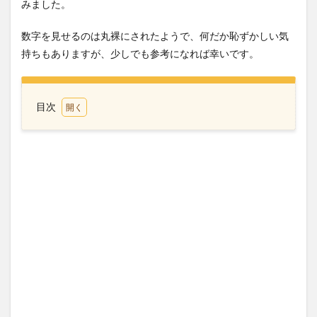
みました。
数字を見せるのは丸裸にされたようで、何だか恥ずかしい気
持ちもありますが、少しでも参考になれば幸いです。
目次
1
子供
たち
の教
育費
の内
訳
1.1
Sota（小
１）・・・
約４万円
1.2
Ryuta（年
少）・・・