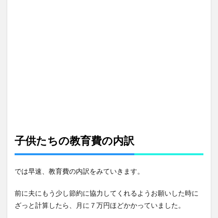
約３万円
2
やら
せた
い習
い事
3
小学
生・
幼児
の習
い事
スケ
ジュ
子供たちの教育費の内訳
ール
3.1
月曜
では早速、教育費の内訳をみていきます。
日
前に夫にもう少し節約に協力してくれるようお願いした時に
3.2
火曜
ざっと計算したら、月に７万円ほどかかっていました。
日