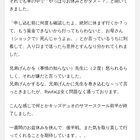
それでも車の中で「やっぱりお休みとかダメ～？」と聞いて
きました。
「申し込む前に何度も確認したよ。絶対に休まず行くか？っ
て。もう返金できないから行ってもらわないと、お母さん
（ショックで）死んじゃうよぉ。」とか言っているうちに到
着して、入り口まで送ったら意外とすんなり分かれてくれま
した。
兄弟げんかを（事情の知らない）先生に（２度）怒られるら
しく、それが嫌だと言っていました。
兄弟げんかするな。兄弟げんかに先生を巻き込むな～って言
っときましたが、Ryutaは全く問題なく通っております。
こんな感じで何とかキッズデュオのサマースクール前半が終
了しました。
一週間のお盆休みを挟んで、後半戦。また気を取り直して行
ってくれることを期待しています。。。