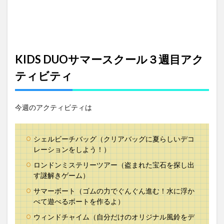
ュオ
保護
者の
意見
が反
映
KIDS DUOサマースクール３週目アク
4
ティビティ
KIDS
DUO
での
様子
今週のアクティビティは
（写
真）
5
シェルビーチバッグ（クリアバッグに夏らしいデコ
キッ
レーションをしよう！）
ズデ
ュオ
ロンドンミステリーツアー（盗まれた宝石を探し出
登校
す謎解きゲーム）
拒否
サマーボート（ゴムの力でぐんぐん進む！水に浮か
べて遊べるボートを作るよ）
ウィンドチャイム（自分だけのオリジナル風鈴をデ