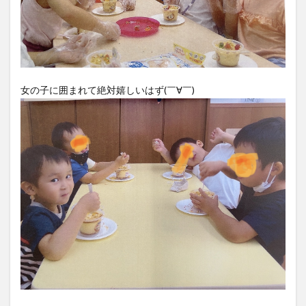
女の子に囲まれて絶対嬉しいはず(￣∀￣)