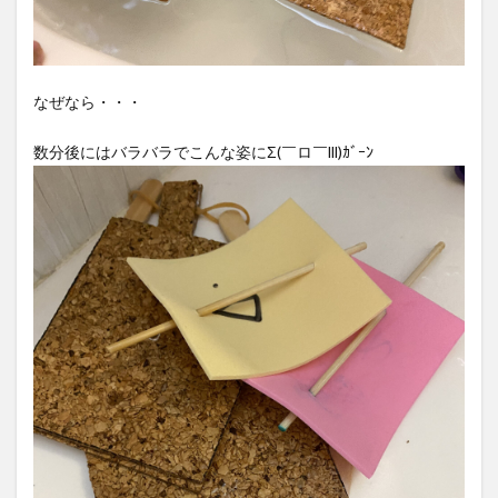
なぜなら・・・
数分後にはバラバラでこんな姿にΣ(￣ロ￣lll)ｶﾞｰﾝ