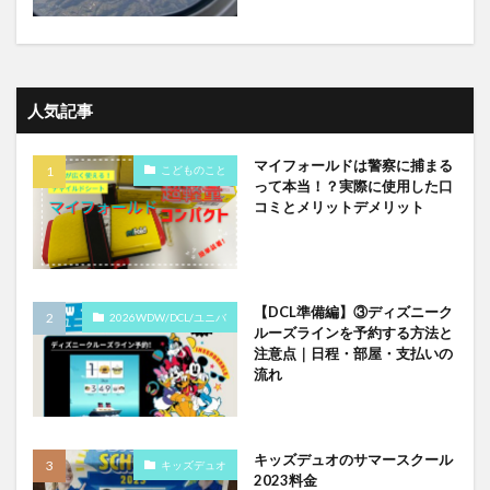
人気記事
マイフォールドは警察に捕まる
こどものこと
って本当！？実際に使用した口
コミとメリットデメリット
【DCL準備編】③ディズニーク
2026WDW/DCL/ユニバ
ルーズラインを予約する方法と
注意点｜日程・部屋・支払いの
流れ
キッズデュオのサマースクール
キッズデュオ
2023料金