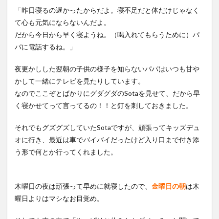
「昨日寝るの遅かったからだよ。寝不足だと体だけじゃなく
て心も元気にならないんだよ。
だから今日から早く寝ようね。（喝入れてもらうために）パ
パに電話するね。」
夜更かしした翌朝の子供の様子を知らないパパはいつも甘や
かして一緒にテレビを見たりしています。
なのでここぞとばかりにグダグダのSotaを見せて、だから早
く寝かせてって言ってるの！！と釘を刺しておきました。
それでもグズグズしていたSotaですが、頑張ってキッズデュ
オに行き、最近は車でバイバイだったけど入り口まで付き添
う形で何とか行ってくれました。
木曜日の夜は頑張って早めに就寝したので、
金曜日の朝
は木
曜日よりはマシなお目覚め。