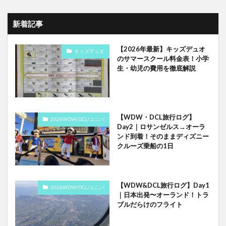
新着記事
【2026年最新】キッズデュオ
キッズデュオ
のサマースクール料金表！小学
生・幼児の費用を徹底解説
【WDW・DCL旅行ログ】
2026WDW/DCL/ユニバ
Day2｜ロサンゼルス→オーラ
ンド到着！そのままディズニー
クルーズ乗船の1日
【WDW&DCL旅行ログ】Day1
2026WDW/DCL/ユニバ
｜日本出発〜オーランド！トラ
ブルだらけのフライト