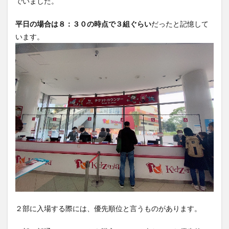
でいました。
入場
は全
員そ
平日の場合は８：３０の時点で３組ぐらい
だったと記憶して
ろっ
います。
てか
ら
5
キッ
ザニ
ア甲
子園
退場
も全
員そ
ろっ
てか
ら
6
キッ
ザニ
ア甲
２部に入場する際には、優先順位と言うものがあります。
子園
アク