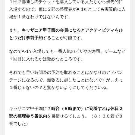
１部２部通しのチケットを購入している人たちから優先的に
ティ
ビテ
入場するので、仮に２部の整理券がA-1だとしても実質的に入
ィ状
場が１番なわけではないんです。
況や
マッ
プは
また、
キッザニア甲子園の会員になるとアクティビティをひ
アプ
とつだけ事前予約
することが可能です。
リで
確認
なのでA-1で入場しても一番人気のピザやお寿司、ゲームなど
可能
１回目に入れるかは微妙なところです。
それでも早い時間帯の予約を取れることはかなりのアドバン
テージになるので、頑張るに越したことはないですが、えっ
１番じゃないの？と驚かないようにしてくださいね。
キッザニア甲子園に
７時台（８時まで）に到着すれば休日２
部の整理券５番以内
を目指せるでしょう。（８：３０着で８
番でした）