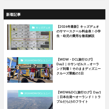
新着記事
【2026年最新】キッズデュオ
キッズデュオ
のサマースクール料金表！小学
生・幼児の費用を徹底解説
【WDW・DCL旅行ログ】
2026WDW/DCL/ユニバ
Day2｜ロサンゼルス→オーラ
ンド到着！そのままディズニー
クルーズ乗船の1日
【WDW&DCL旅行ログ】Day1
2026WDW/DCL/ユニバ
｜日本出発〜オーランド！トラ
ブルだらけのフライト