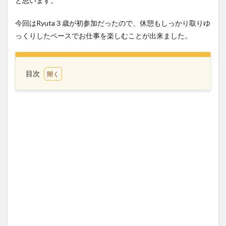
と思います。
今回はRyuta３歳が初参加だったので、休憩もしっかり取りゆ
っくりしたペースでお仕事を楽しむことが出来ました。
目次
1
キッ
ザニ
ア甲
子園
休日
２部
の整
理券
は何
時か
ら
2
キッ
ザニ