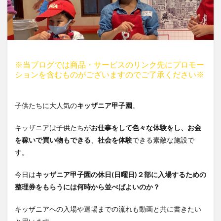
※当ブログでは商品・サービスのリンク先にプロモー
ションを含むものがございますのでご了承ください※
子供たちに大人気の
キッザニア甲子園
。
キッザニアは子供たちが
お仕事をして色々な体験をし、お金
を稼いで買い物もできる
、
社会を体験
できる素敵な施設で
す。
今日は
キッザニア甲子園の休日(日曜日)２部に入場するための
整理券をもらうには何時から並べばよいのか？
キッザニアへの入場や退場までの流れも動画と共に書きたい