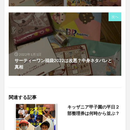
次へ
2022年1月1日
サーティーワン福袋2022は改悪？中身ネタバレと
真相
関連する記事
キッザニア甲子園の平日２
部整理券は何時から並ぶ？