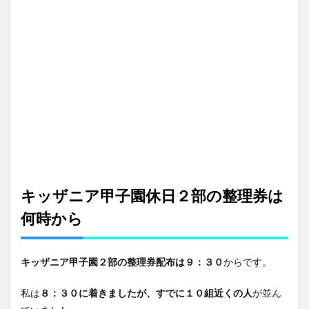
ア甲
子園
整理
券待
ちの
必須
アイ
テム
3
キッ
ザニ
ア甲
子園
入場
キッザニア甲子園休日２部の整理券は
から
退場
何時から
の流
れ
4
キッザニア甲子園２部の整理券配布は９：３０
からです。
キッ
ザニ
ア甲
私は
８：３０に着きましたが、すでに１０組近くの人
が並ん
子園