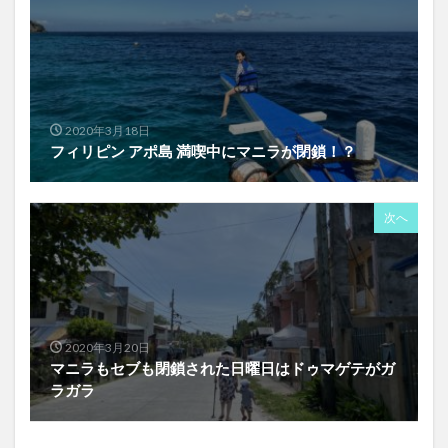
2020年3月18日
フィリピン アポ島 満喫中にマニラが閉鎖！？
次へ
2020年3月20日
マニラもセブも閉鎖された日曜日はドゥマゲテがガ
ラガラ