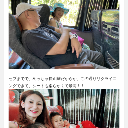
7
キャ
ンセ
ル待
ちの
人で
溢れ
かえ
るド
ゥマ
ゲテ
空港
8
3月
14
セブまでで、めっちゃ長距離だからか、この通りリクライニ
日の
ングできて、シートも柔らかくて最高！！
出費