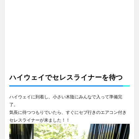
ト閉
鎖！？
4
２週
間に
一回
は冷
蔵庫
の霜
取り
5
家政
ハイウェイでセレスライナーを待つ
婦さ
んと
水を
ハイウェイに到着し、小さい木陰にみんなで入って準備完
調達
了。
6
気長に待つつもりでいたら、すぐにセブ行きのエアコン付き
父ベ
トナ
セレスライナーが来ました！！
ムへ
帰る