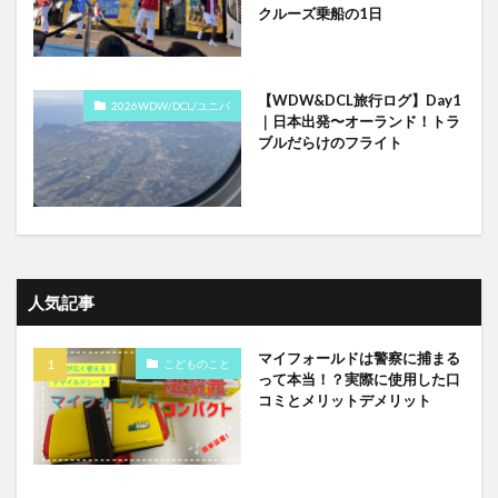
クルーズ乗船の1日
【WDW&DCL旅行ログ】Day1
2026WDW/DCL/ユニバ
｜日本出発〜オーランド！トラ
ブルだらけのフライト
人気記事
マイフォールドは警察に捕まる
こどものこと
って本当！？実際に使用した口
コミとメリットデメリット