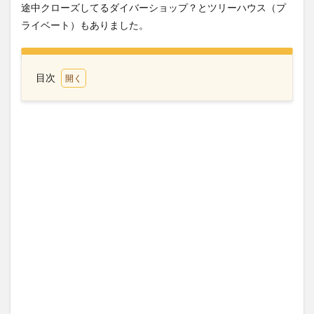
途中クローズしてるダイバーショップ？とツリーハウス（プ
ライベート）もありました。
目次
1
ハイ
ウェ
イで
セレ
スラ
イナ
ーを
待つ
2
ロビ
ンソ
ンモ
ール
3
アパー