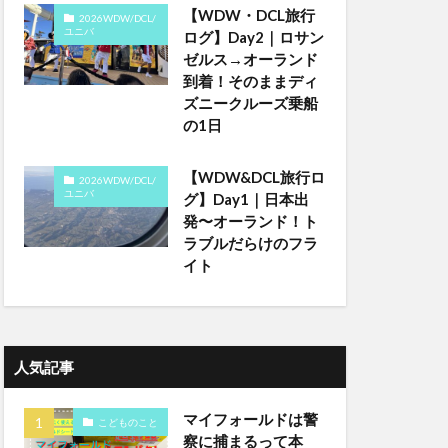
【WDW・DCL旅行
2026WDW/DCL/
ユニバ
ログ】Day2｜ロサン
ゼルス→オーランド
到着！そのままディ
ズニークルーズ乗船
の1日
【WDW&DCL旅行ロ
2026WDW/DCL/
ユニバ
グ】Day1｜日本出
発〜オーランド！ト
ラブルだらけのフラ
イト
人気記事
マイフォールドは警
こどものこと
察に捕まるって本