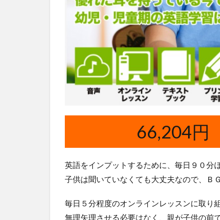
を
追
加
購
入
66,204円
英語をインプットするために、毎日９０分
子供は聞いていなくても大丈夫なので、Ｂ
毎日５分程度のオンラインレッスンに取り
無理矢理させる必要はなく、親が子供の前