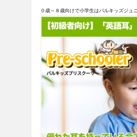
キッ
０歳～８歳向けで小学生はパルキッズジュ
ズプ
リス
クー
ラー
リー
ディ
ング
セッ
ト
2
パ
ル
キ
ッ
ズ
キ
ン
ダ
ー