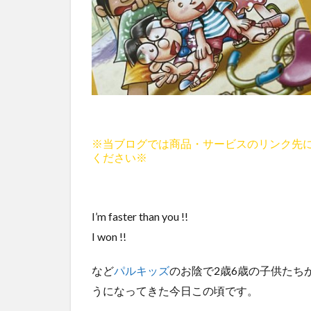
※当ブログでは商品・サービスのリンク先
ください※
I’m faster than you !!
I won !!
など
パルキッズ
のお陰で2歳6歳の子供たち
うになってきた今日この頃です。