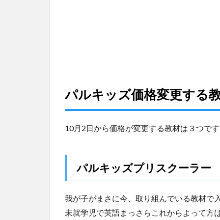
す
る
教
材
1.1
パル
キッ
ズプ
パルキッズ価格変更する
リス
クー
ラー
10月2日から価格が変更する教材は３つです
1.2
パル
キッ
パルキッズプリスクーラー
ズキ
ンダ
ー
我が子がまさに今、取り組んでいる教材で
1.3
未就学児で英語まっさらこれからよって方
パル