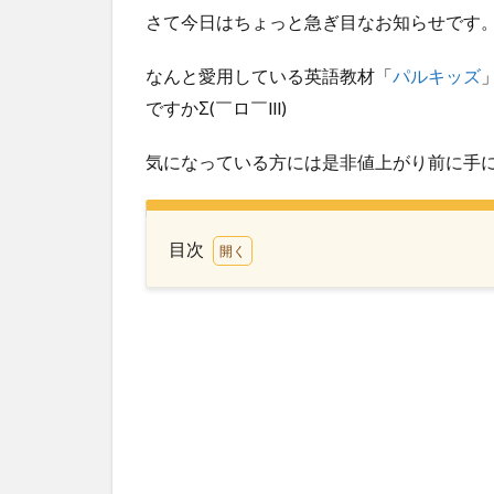
さて今日はちょっと急ぎ目なお知らせです
なんと愛用している英語教材「
パルキッズ
ですかΣ(￣ロ￣lll)
気になっている方には是非値上がり前に手
目次
1
パ
ル
キ
ッ
ズ
価
格
変
更