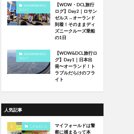
【WDW・DCL旅行
2026WDW/DCL/
ユニバ
ログ】Day2｜ロサン
ゼルス→オーランド
到着！そのままディ
ズニークルーズ乗船
の1日
【WDW&DCL旅行ロ
2026WDW/DCL/
ユニバ
グ】Day1｜日本出
発〜オーランド！ト
ラブルだらけのフラ
イト
人気記事
マイフォールドは警
こどものこと
察に捕まるって本