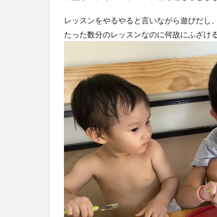
5
プ
レッスンをやるやると言いながら遊びだし
リ
たった数分のレッスンなのに何故にふざけ
ク
ス
ー
ラ
ー5
日
目
6
プ
リ
ク
ス
ー
ラ
ー6
日
目