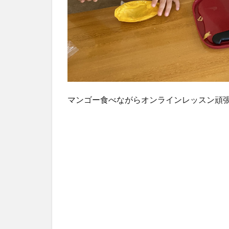
7
プ
リ
ス
ク
ー
ラ
ー7
日
マンゴー食べながらオンラインレッスン頑
目
8
パ
ル
キ
ッ
ズ
プ
リ
ス
ク