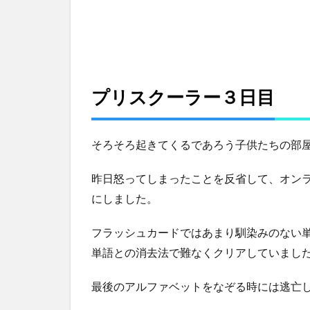
ー
ラ
ー
１
～
７
プリスクーラー３日目
日
目
ま
と
そろそろ起きてくるであろう子供たちの部屋
め
9
昨日怒ってしまったことを反省して、オンラ
プ
にしました。
リ
ス
フラッシュカードではあまり馴染みのない
ク
ー
単語との消去法で難なくクリアしていまし
ラ
ー
最後のアルファベットをなぞる時には逃亡し
の
か