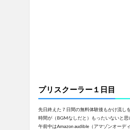
ク
ー
ラ
ー
１
日
目
2
プ
リ
ス
ク
ー
ラ
プリスクーラー１日目
ー
２
日
先日終えた７日間の無料体験後もかけ流し
目
時間が（BGMなしだと）もったいないと思
3
午前中はAmazon audible（アマゾ
プ