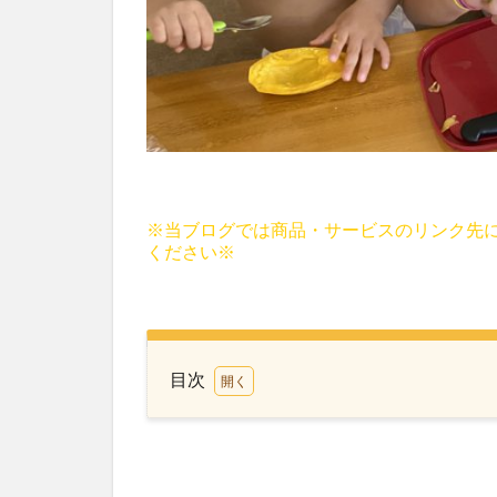
※当ブログでは商品・サービスのリンク先
ください※
目次
1
プ
リ
ス