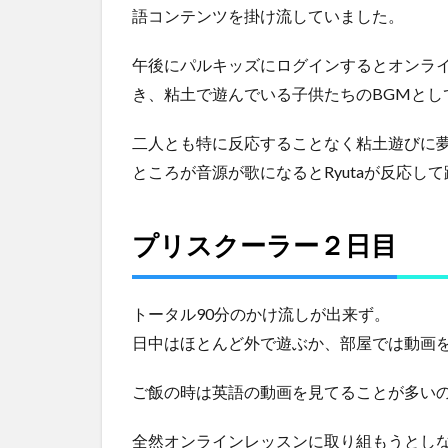
リ
語コンテンツを掛け流していました。
ス
ク
午後にパルキッズにログインするとオンラ
ー
き、粘土で遊んでいる子供たちのBGMとし
ラ
ー
３
二人とも特に反応することなく粘土遊びに
日
ところが音源が歌になるとRyutaが反応し
目
4
プリスクーラー２日目
プ
リ
ス
ク
トータル90分のかけ流しが出来ず。
ー
日中はほとんど外で遊ぶか、部屋では動画を
ラ
ー
４
ご飯の時は英語の動画を見てることが多い
日
目
全然オンラインレッスンに取り組もうとしな